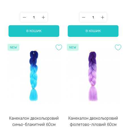
В КОШИК
В КОШИК
NEW
NEW
Канекалон двокольоровий
Канекалон двокольоровий
синьо-блакитний 60см
фіолетово-ліловий 60см