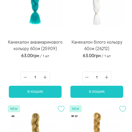
Канекалон аквамаринового
Канекалон білого кольору
кольору 60см (25909)
60см (26212)
63.00грн
63.00грн
/ 1 шт
/ 1 шт
В КОШИК
В КОШИК
NEW
NEW