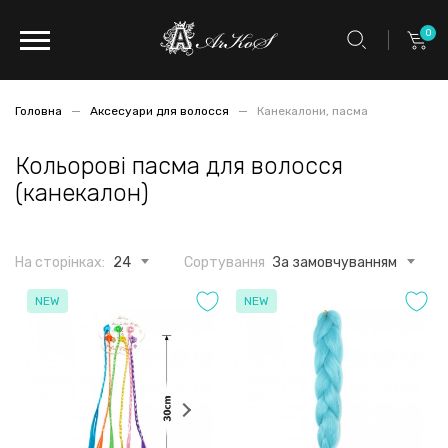
0
Головна
Аксесуари для волосся
Канекалони, пасма
Кольорові пасма для волосся
(канекалон)
На сторінках:
24
Сортування
За замовчуванням
NEW
NEW