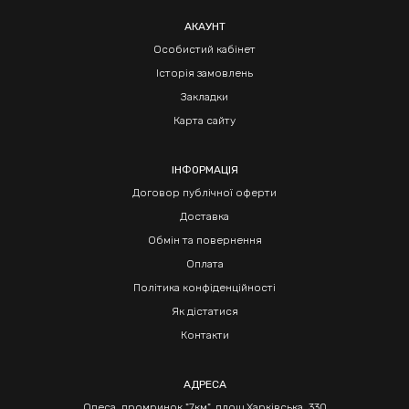
АКАУНТ
Особистий кабінет
Історія замовлень
Закладки
Карта сайту
ІНФОРМАЦІЯ
Договор публічної оферти
Доставка
Обмін та повернення
Оплата
Політика конфіденційності
Як дістатися
Контакти
АДРЕСА
Одеса, промринок "7км", площ Харківська, 330