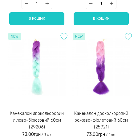
В КОШИК
В КОШИК
NEW
NEW
Канекалон двокольоровий
Канекалон двокольоровий
лілово-бірюзовий 60см
рожево-фіолетовий 60см
(29206)
(25921)
73.00грн
73.00грн
/ 1 шт
/ 1 шт