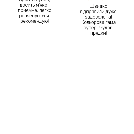
досить м'яке і
Швидко
приємне, легко
відправили,дуже
розчесується.
задоволена!
рекомендую!
Кольорова гама
супер!!!Чудові
прядки!