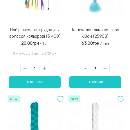
Набір заколок-прядок для
Канекалон аква кольору
волосся кольорові (31400)
60см (25908)
20.00грн
63.00грн
/ 1 уп
/ 1 шт
В упаковці 6 шт по 3.33грн
В КОШИК
В КОШИК
NEW
NEW