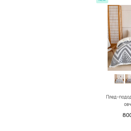
Плед-пододеяльник 200х230см
овч
800