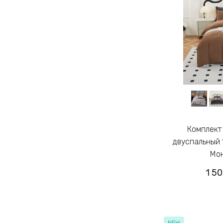
Комплект постельного белья
двуспальный
Мон
1 5
NEW