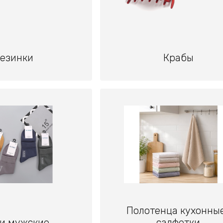
езинки
Крабы
Полотенца кухонны
и мужские
салфетки