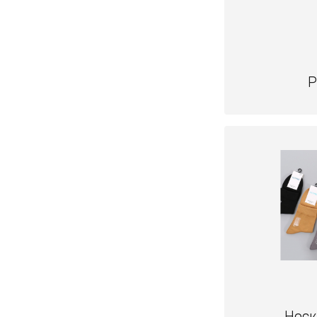
Р
Носк