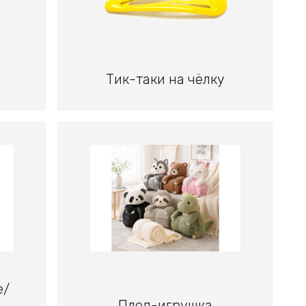
Тик-таки на чёлку
е/
Плед-игрушка