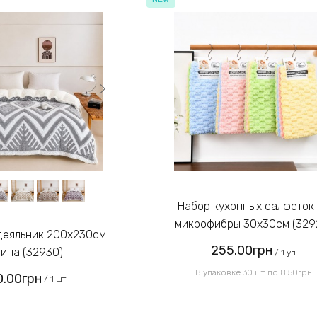
Набор кухонных салфеток из
микрофибры 30х30см (329
255.00грн
ина (32930)
/ 1 уп
В упаковке 30 шт по 8.50грн
.00грн
/ 1 шт