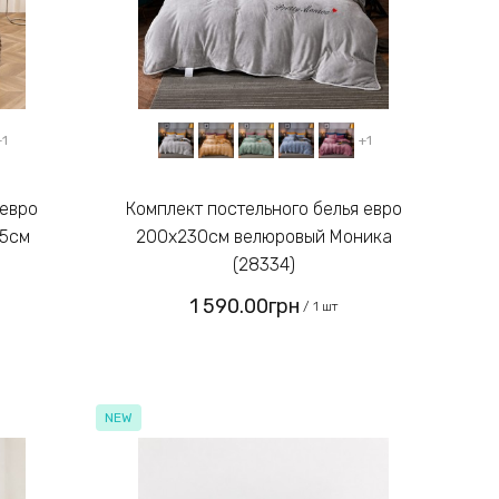
+1
+1
Комплект постельного белья евро
 5см
200х230см велюровый Моника
(28334)
1 590.00грн
/ 1 шт
NEW