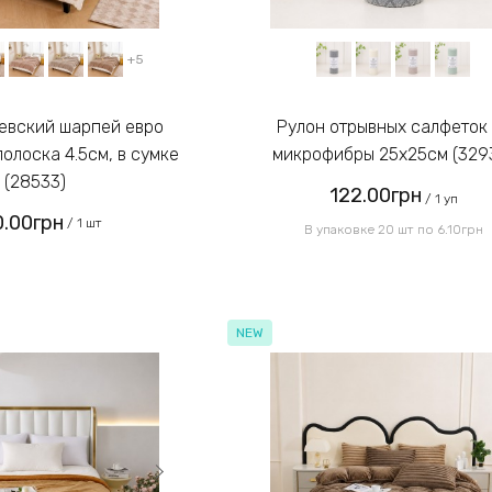
+5
Рулон отрывных салфеток из
олоска 4.5см, в сумке
микрофибры 25x25см (329
(28533)
122.00грн
/ 1 уп
0.00грн
/ 1 шт
В упаковке 20 шт по 6.10грн
NEW