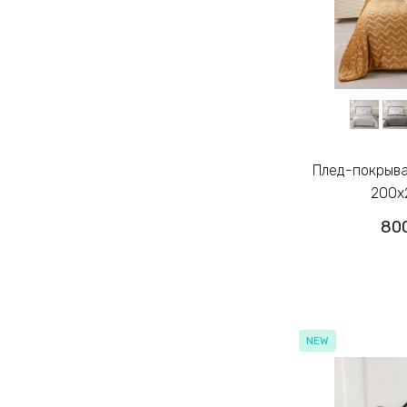
Плед-покрывало овчина-велюр евро
200х
800
NEW