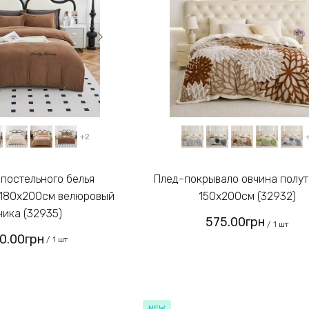
+2
Плед-покрывало овчина полуторный
 180х200см велюровый
150х200см (32932)
ика (32935)
575.00грн
/ 1 шт
00.00грн
/ 1 шт
NEW