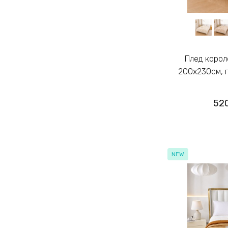
Плед королевский шарпей евро
200х230см, п
52
NEW