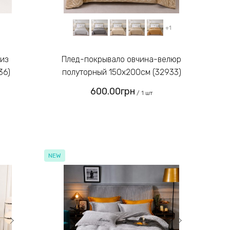
+1
Плед-покрывало овчина-велюр
36)
полуторный 150х200см (32933)
600.00грн
/ 1 шт
NEW