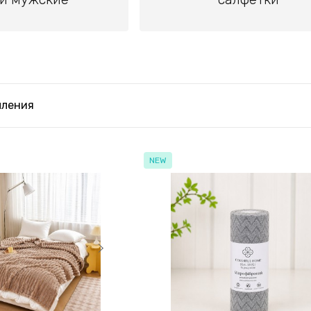
пления
NEW