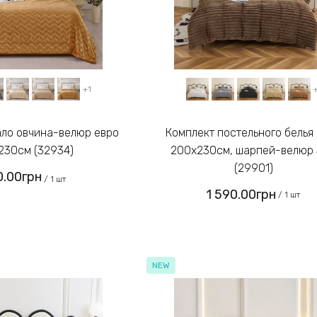
+1
Комплект постельного белья евро
230см (32934)
200х230см, шарпей-велюр
(29901)
.00грн
/ 1 шт
1 590.00грн
/ 1 шт
NEW