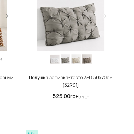
+1
Подушка зефирка-тесто 3-D 50х70см
(32931)
525.00грн
/ 1 шт
NEW