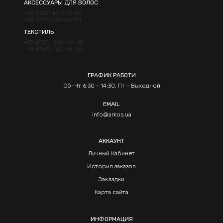
АКСЕССУАРЫ ДЛЯ ВОЛОС
+38 (050) 490-13-30
+38 (097) 538-46-94
ТЕКСТИЛЬ
+38 (050) 066-06-30
+38 (067) 462-68-83
ГРАФИК РАБОТИ
Сб-Чт 6:30 - 14:30, Пт - Выходной
EMAIL
info@arkos.ua
АККАУНТ
Личный Кабинет
История заказов
Закладки
Карта сайта
ИНФОРМАЦИЯ