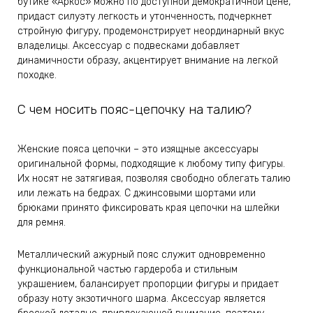
бутике «Аркос» можно по доступной демократичной цене,
придаст силуэту легкость и утонченность, подчеркнет
стройную фигуру, продемонстрирует неординарный вкус
владелицы. Аксессуар с подвесками добавляет
динамичности образу, акцентирует внимание на легкой
походке.
С чем носить пояс-цепочку на талию?
Женские пояса цепочки – это изящные аксессуары
оригинальной формы, подходящие к любому типу фигуры.
Их носят не затягивая, позволяя свободно облегать талию
или лежать на бедрах. С джинсовыми шортами или
брюками принято фиксировать края цепочки на шлейки
для ремня.
Металлический ажурный пояс служит одновременно
функциональной частью гардероба и стильным
украшением, балансирует пропорции фигуры и придает
образу ноту экзотичного шарма. Аксессуар является