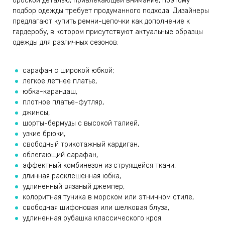
броской деталью, привлекающей внимание, поэтому
подбор одежды требует продуманного подхода. Дизайнеры
предлагают купить ремни-цепочки как дополнение к
гардеробу, в котором присутствуют актуальные образцы
одежды для различных сезонов:
сарафан с широкой юбкой;
легкое летнее платье,
юбка-карандаш,
плотное платье-футляр,
джинсы,
шорты-бермуды с высокой талией,
узкие брюки,
свободный трикотажный кардиган,
облегающий сарафан,
эффектный комбинезон из струящейся ткани,
длинная расклешенная юбка,
удлиненный вязаный джемпер,
колоритная туника в морском или этничном стиле,
свободная шифоновая или шелковая блуза,
удлиненная рубашка классического кроя.