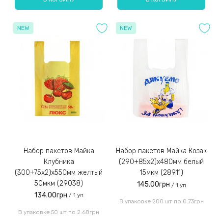
NEW
NEW
Набор пакетов Майка
Набор пакетов Майка Козак
Клубника
(290+85x2)x480мм белый
(300+75x2)x550мм желтый
15мкм (28911)
50мкм (29038)
145.00грн
/ 1 уп
134.00грн
/ 1 уп
В упаковке 200 шт по 0.73грн
В упаковке 50 шт по 2.68грн