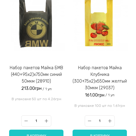
Набор пакетов Майка БМВ
Набор пакетов Майка
(440+95х2)х750мм синий
Клубника
50мкм (28910)
(300+75x2)x550мм желтый
30мкм (29037)
213.00грн
/ 1 уп
161.00грн
/ 1 уп
В упаковке 50 шт по 4.26грн
В упаковке 100 шт по 1.61грн
В КОРЗИНУ
В КОРЗИНУ