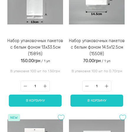
Набор упаковочных пакетов
Набор упаковочных пакетов
с белым фоном 13х33.5см
с белым фоном 14.5x12.5см
(15896)
(15508)
150.00грн
70.00грн
/ 1 уп
/ 1 уп
В упаковке 100 шт по 1.50грн
В упаковке 100 шт по 0.70грн
В КОРЗИНУ
В КОРЗИНУ
NEW