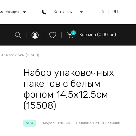
ма скидок
Контакты
UA
|
RU
0
Корзина (0.00грн)
м 14.5x12.5см (15508)
Набор упаковочных
пакетов с белым
фоном 14.5x12.5см
(15508)
NEW
Модель:
015508
Наличие:
Есть в наличии