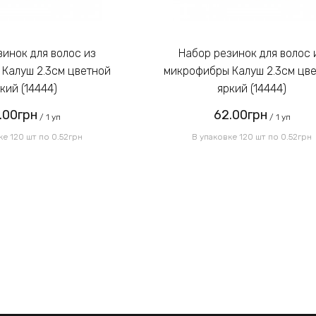
Набор резинок для волос из
Калуш 2.3см цветной
микрофибры Калуш 2.3см цв
кий (14444)
яркий (14444)
.00грн
62.00грн
/ 1 уп
/ 1 уп
ке 120 шт по 0.52грн
В упаковке 120 шт по 0.52грн