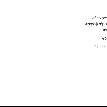
Набор резинок для волос из
Набор резинок для волос из
микрофибры Калуш 2.3см цветной
микрофибры 
яркий (14444)
яр
62.00грн
62
/ 1 уп
В упаковке 120 шт по 0.52грн
В упаков