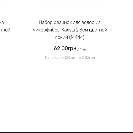
Введите код, указанный на
картинке:
Набор резинок для волос из
етной
микрофибры Калуш 2.3см цветной
м
яркий (14444)
62.00грн
Отправить
/ 1 уп
В упаковке 120 шт по 0.52грн