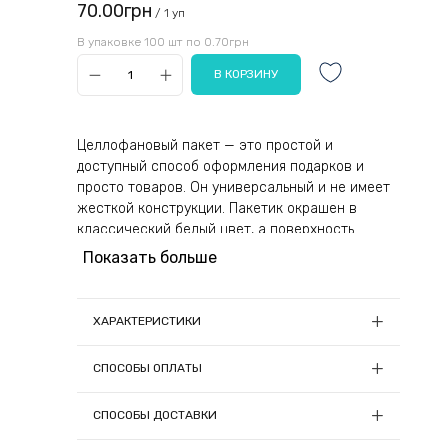
70.00грн
/ 1 уп
В упаковке 100 шт по 0.70грн
Целлофановый пакет — это простой и
доступный способ оформления подарков и
просто товаров. Он универсальный и не имеет
жесткой конструкции. Пакетик окрашен в
классический белый цвет, а поверхность
матовая и не прозрачная, что удобно для
Показать больше
переноски изделия и вручения его
непосредственно адресату. Небольшого
размера отверстие находится в верхней части
ХАРАКТЕРИСТИКИ
пакета. Предусмотрено праздничное
оформление внешнего вида упаковки пышным
Размеры:
14.5х12.5
СПОСОБЫ ОПЛАТЫ
бантом.
Количество в упаковке, шт:
100
1) Онлайн оплата
Материал:
Целлофан
СПОСОБЫ ДОСТАВКИ
Целлофан — материал природного
Цвет:
Белый
происхождения, который получают путем
Заказы на сумму до 5000грн можно оплатить