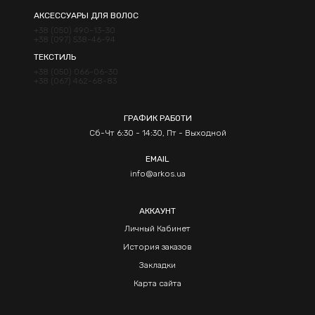
АКСЕССУАРЫ ДЛЯ ВОЛОС
+38 (050) 490-13-30
+38 (097) 538-46-94
ТЕКСТИЛЬ
+38 (050) 066-06-30
+38 (067) 462-68-83
ГРАФИК РАБОТИ
Сб-Чт 6:30 - 14:30, Пт - Выходной
EMAIL
info@arkos.ua
АККАУНТ
Личный Кабинет
История заказов
Закладки
Карта сайта