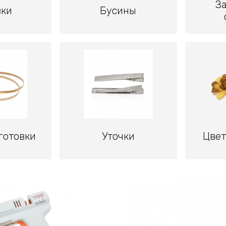
За
вки
Бусины
готовки
Уточки
Цвет