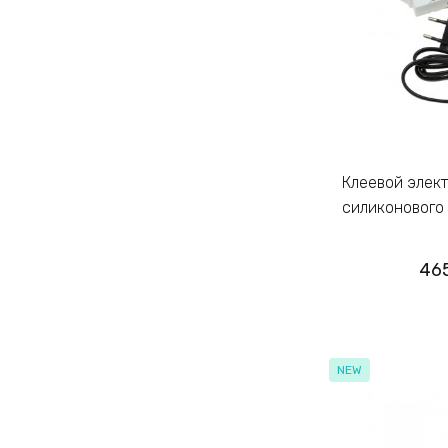
Клеевой электрический пистолет для
силиконового 
465
NEW