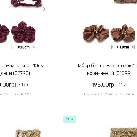
Набор бантов-заготовок 10см
овый (32793)
коричневый (31099)
8.00грн
198.00грн
/ 1 уп
/ 1 уп
ке 12 шт по 16.50грн
В упаковке 12 шт по 16.50грн
NEW