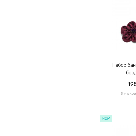
Набор бантов-заготовок 10см
борд
19
В упаков
NEW