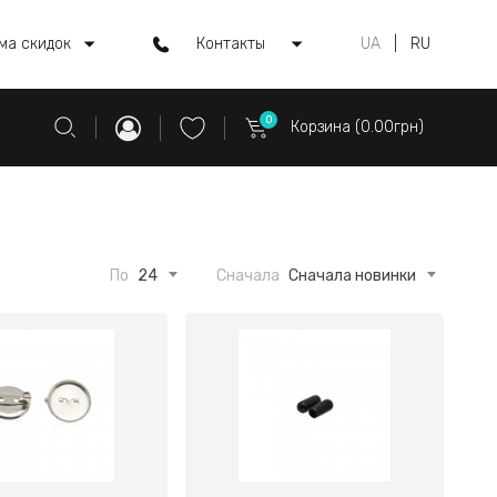
ма скидок
Контакты
UA
|
RU
0
Корзина (0.00грн)
По
24
Сначала
Сначала новинки