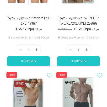
Трусы мужские *Redor* (р.L-
Трусы мужские *WEZEGE*
3XL) 19187
(р.L/XL/2XL/3XL) 25888
1 567.20грн
852.80грн
/ 1 уп
947.56грн
/ 1 уп
В упаковке 24 шт по 65.30грн
В упаковке 8 шт по 106.60грн
В КОРЗИНУ
В КОРЗИНУ
-10%
-10%