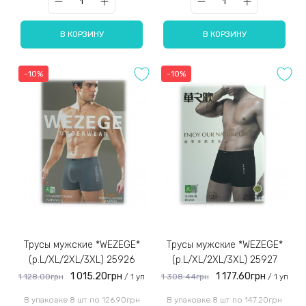
В КОРЗИНУ
В КОРЗИНУ
-10%
-10%
Трусы мужские *WEZEGE*
Трусы мужские *WEZEGE*
(р.L/XL/2XL/3XL) 25926
(р.L/XL/2XL/3XL) 25927
1 015.20грн
1 177.60грн
1 128.00грн
1 308.44грн
/ 1 уп
/ 1 уп
В упаковке 8 шт по 126.90грн
В упаковке 8 шт по 147.20грн