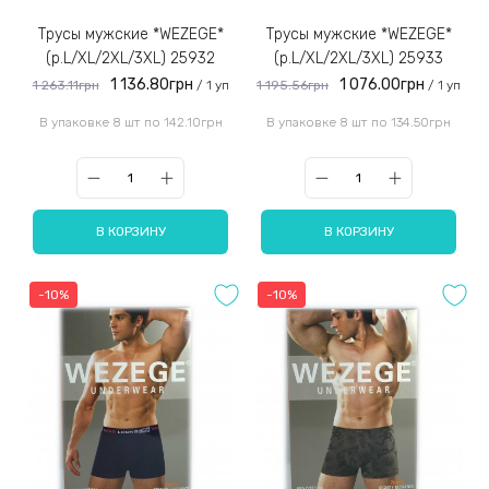
Трусы мужские *WEZEGE*
Трусы мужские *WEZEGE*
(р.L/XL/2XL/3XL) 25932
(р.L/XL/2XL/3XL) 25933
1 136.80грн
1 076.00грн
1 263.11грн
1 195.56грн
/ 1 уп
/ 1 уп
В упаковке 8 шт по 142.10грн
В упаковке 8 шт по 134.50грн
В КОРЗИНУ
В КОРЗИНУ
-10%
-10%