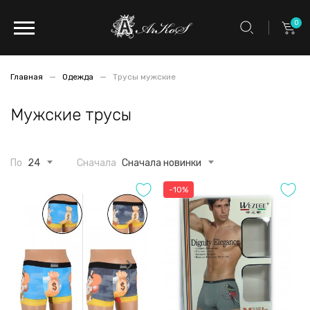
0
Главная
Одежда
Трусы мужские
Мужские трусы
По
24
Сначала
Сначала новинки
-10%