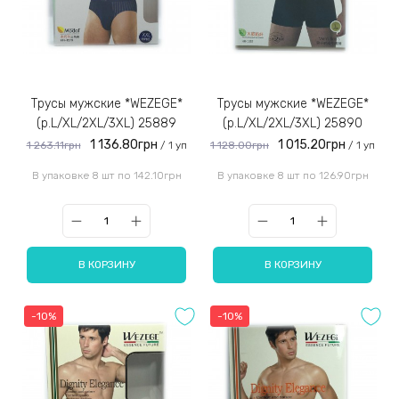
Трусы мужские *WEZEGE*
Трусы мужские *WEZEGE*
(р.L/XL/2XL/3XL) 25889
(р.L/XL/2XL/3XL) 25890
1 136.80грн
1 015.20грн
1 263.11грн
1 128.00грн
/ 1 уп
/ 1 уп
В упаковке 8 шт по 142.10грн
В упаковке 8 шт по 126.90грн
В КОРЗИНУ
В КОРЗИНУ
-10%
-10%