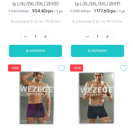
(р.L/XL/2XL/3XL) 25930
(р.L/XL/2XL/3XL) 25931
954.40грн
1 177.60грн
1 060.44грн
1 308.44грн
/ 1 уп
/ 1 уп
В упаковке 8 шт по 119.30грн
В упаковке 8 шт по 147.20грн
В КОРЗИНУ
В КОРЗИНУ
-10%
-10%