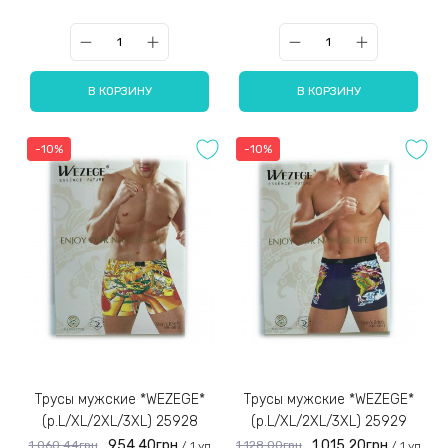
В КОРЗИНУ
В КОРЗИНУ
-10%
-10%
Трусы мужские *WEZEGE*
Трусы мужские *WEZEGE*
(р.L/XL/2XL/3XL) 25928
(р.L/XL/2XL/3XL) 25929
954.40грн
1 015.20грн
1 060.44грн
1 128.00грн
/ 1 уп
/ 1 уп