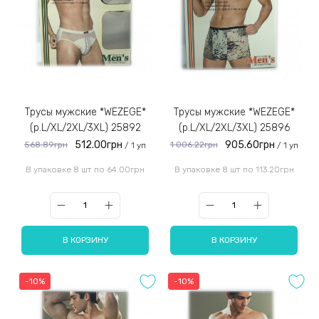
Трусы мужские *WEZEGE*
Трусы мужские *WEZEGE*
(р.L/XL/2XL/3XL) 25892
(р.L/XL/2XL/3XL) 25896
512.00грн
905.60грн
568.89грн
1 006.22грн
/ 1 уп
/ 1 уп
В упаковке 8 шт по 64.00грн
В упаковке 8 шт по 113.20грн
В КОРЗИНУ
В КОРЗИНУ
-10%
-10%