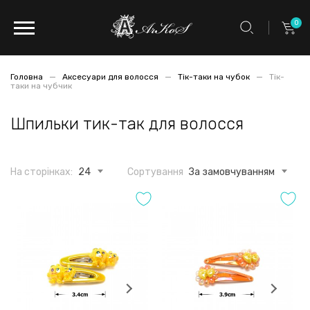
0
Головна
Аксесуари для волосся
Тік-таки на чубок
Тік-
таки на чубчик
Шпильки тик-так для волосся
На сторінках:
24
Сортування
За замовчуванням