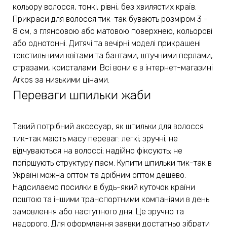
кольору волосся, тонкі, рівні, без хвилястих країв.
Прикраси для волосся тик-так бувають розміром 3 -
8 см, з глянсовою або матовою поверхнею, кольорові
або однотонні. Дитячі та вечірні моделі прикрашені
текстильними квітами та бантами, штучними перлами,
стразами, кристалами. Всі вони є в інтернет-магазині
Arkos за низькими цінами.
Переваги шпильки жаби
Такий потрібний аксесуар, як шпильки для волосся
тик-так мають масу переваг: легкі; зручні; не
відчуваються на волоссі; надійно фіксують; не
погіршують структуру пасм. Купити шпильки тик-так в
Україні можна оптом та дрібним оптом дешево.
Надсилаємо посилки в будь-який куточок країни
поштою та іншими транспортними компаніями в день
замовлення або наступного дня. Це зручно та
недорого. Для оформлення заявки достатньо зібрати