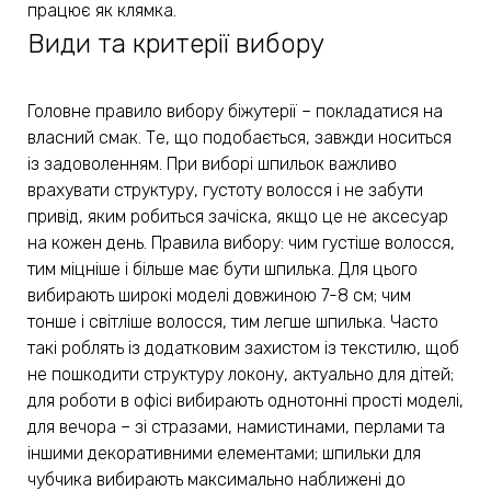
працює як клямка.
Види та критерії вибору
Головне правило вибору біжутерії – покладатися на
власний смак. Те, що подобається, завжди носиться
із задоволенням. При виборі шпильок важливо
врахувати структуру, густоту волосся і не забути
привід, яким робиться зачіска, якщо це не аксесуар
на кожен день. Правила вибору: чим густіше волосся,
тим міцніше і більше має бути шпилька. Для цього
вибирають широкі моделі довжиною 7-8 см; чим
тонше і світліше волосся, тим легше шпилька. Часто
такі роблять із додатковим захистом із текстилю, щоб
не пошкодити структуру локону, актуально для дітей;
для роботи в офісі вибирають однотонні прості моделі,
для вечора – зі стразами, намистинами, перлами та
іншими декоративними елементами; шпильки для
чубчика вибирають максимально наближені до