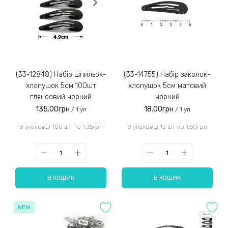
(33-12848) Набір шпильок-
(33-14755) Набір заколок-
хлопушок 5см 100шт
хлопушок 5см матовий
глянсовий чорний
чорний
135.00грн
18.00грн
/ 1 уп
/ 1 уп
В упаковці 100 шт по 1.35грн
В упаковці 12 шт по 1.50грн
В КОШИК
В КОШИК
NEW