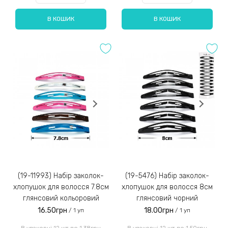
В КОШИК
В КОШИК
(19-11993) Набір заколок-
(19-5476) Набір заколок-
хлопушок для волосся 7.8см
хлопушок для волосся 8см
глянсовий кольоровий
глянсовий чорний
16.50грн
18.00грн
/ 1 уп
/ 1 уп
В упаковці 12 шт по 1.38грн
В упаковці 12 шт по 1.50грн