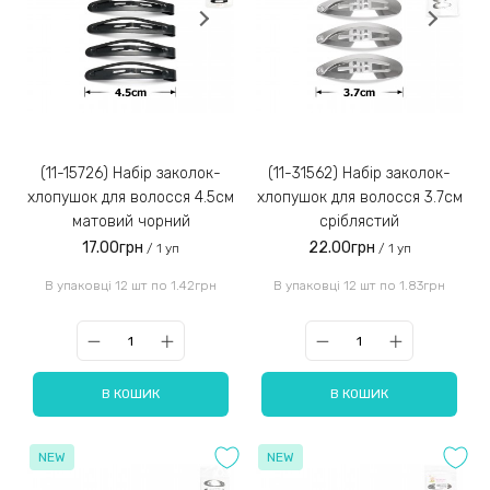
(11-15726) Набір заколок-
(11-31562) Набір заколок-
хлопушок для волосся 4.5см
хлопушок для волосся 3.7см
матовий чорний
сріблястий
17.00грн
22.00грн
/ 1 уп
/ 1 уп
В упаковці 12 шт по 1.42грн
В упаковці 12 шт по 1.83грн
В КОШИК
В КОШИК
NEW
NEW