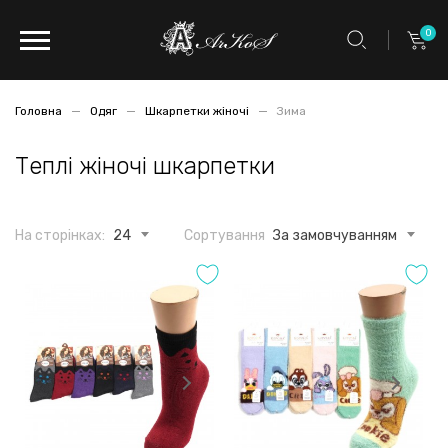
0
Головна
Одяг
Шкарпетки жіночі
Зима
Теплі жіночі шкарпетки
На сторінках:
24
Сортування
За замовчуванням