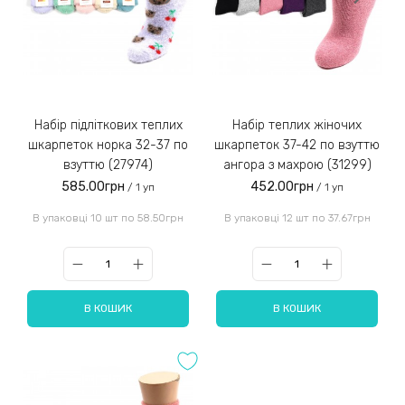
Набір підліткових теплих
Набір теплих жіночих
шкарпеток норка 32-37 по
шкарпеток 37-42 по взуттю
взуттю (27974)
ангора з махрою (31299)
585.00грн
452.00грн
/ 1 уп
/ 1 уп
В упаковці 10 шт по 58.50грн
В упаковці 12 шт по 37.67грн
В КОШИК
В КОШИК