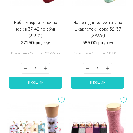
Набір махрой жіночих
Набір підліткових теплих
носків 37-42 по обуві
шкарпеток норка 32-37
(31301)
(27976)
271.50грн
585.00грн
/ 1 уп
/ 1 уп
В упаковці 12 шт по 22.63грн
В упаковці 10 шт по 58.50грн
В КОШИК
В КОШИК