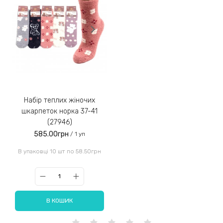
Набір теплих жіночих
шкарпеток норка 37-41
(27946)
585.00грн
/ 1 уп
В упаковці 10 шт по 58.50грн
В КОШИК