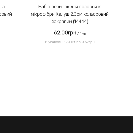
зображенні:
Набір резинок для волосся із
оровий
мікрофібри Калуш 2.3см кольоровий
мі
яскравий (14444)
62.00грн
Надіслати
/ 1 уп
В упаковці 120 шт по 0.52грн