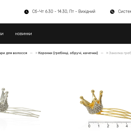
Сб-Чт 6:30 - 14:30, Пт - Вихідний
Систе
КИ
НОВИНКИ
ари для волосся
»
Коронки (гребінці, обручі, качечки)
»
Заколка греб