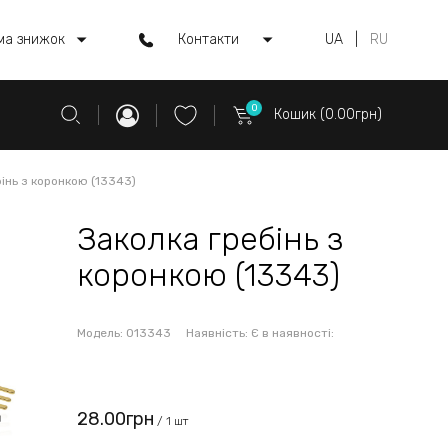
ма знижок
Контакти
UA
|
RU
0
Кошик (0.00грн)
інь з коронкою (13343)
Заколка гребінь з
коронкою (13343)
Модель:
013343
Наявність:
Є в наявності:
28.00грн
/ 1 шт