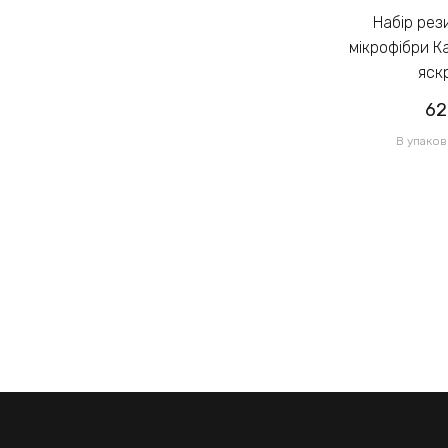
Набір резинок для волосся із
Набір резинок для волосся із
мікрофібри Калуш 2.3см кольоровий
мікрофібри К
яскравий (14444)
яск
62.00грн
62
/ 1 уп
В упаковці 120 шт по 0.52грн
В упаков