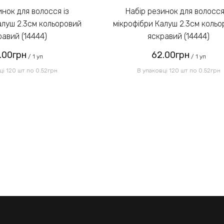
Набір резинок для волосся із
алуш 2.3см кольоровий
мікрофібри Калуш 2.3см коль
равий (14444)
яскравий (14444)
.00грн
62.00грн
/ 1 уп
/ 1 уп
ці 120 шт по 0.52грн
В упаковці 120 шт по 0.52грн