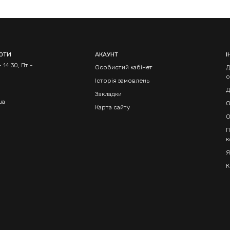
БОТИ
АКАУНТ
І
 14:30, Пт -
Особистий кабінет
Д
о
Історія замовлень
Д
Закладки
ua
О
Карта сайту
О
П
к
Я
К