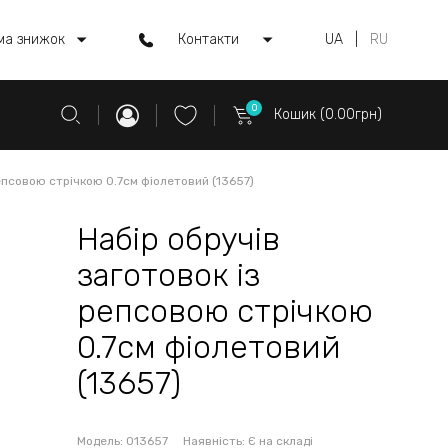
ма знижок
Контакти
UA
|
RU
0
Кошик (0.00грн)
епсовою стрічкою 0.7см фіолетовий (13657)
Набір обручів
заготовок із
репсовою стрічкою
0.7см фіолетовий
(13657)
Модель:
013657
Наявність:
Є на складі