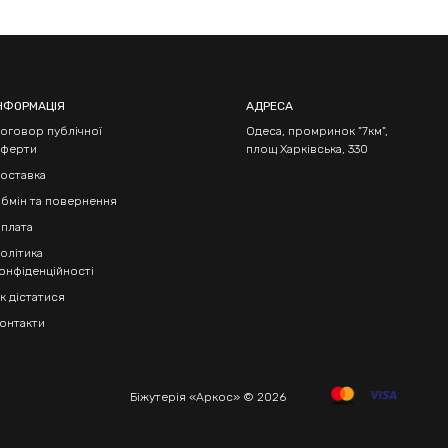
НФОРМАЦІЯ
АДРЕСА
оговор публічної
Одеса, промринок "7км",
ферти
площ Харківська, 330
оставка
бмін та повернення
плата
олітика
онфіденційності
к дістатися
онтакти
Біжутерія «Аркос» © 2026