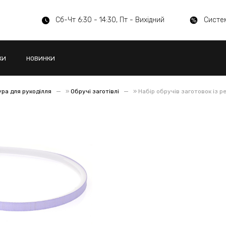
Сб-Чт 6:30 - 14:30, Пт - Вихідний
Систе
КИ
НОВИНКИ
ра для рукоділля
»
Обручі заготівлі
»
Набір обручів заготовок із р