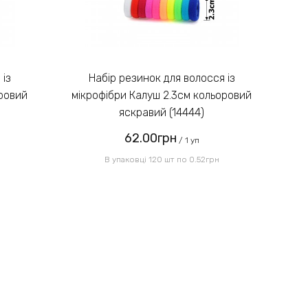
майстра.
Введіть код, вказаний на
зображенні:
Набір резинок для волосся із
оровий
мікрофібри Калуш 2.3см кольоровий
мі
яскравий (14444)
62.00грн
Надіслати
/ 1 уп
В упаковці 120 шт по 0.52грн