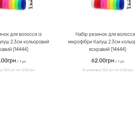
Набір резинок для волосся із
алуш 2.3см кольоровий
мікрофібри Калуш 2.3см коль
равий (14444)
яскравий (14444)
.00грн
62.00грн
/ 1 уп
/ 1 уп
ці 120 шт по 0.52грн
В упаковці 120 шт по 0.52грн