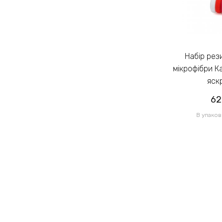
Набір резинок для волосся із
Набір резинок для волосся із
мікрофібри Калуш 2.3см кольоровий
мікрофібри К
яскравий (14444)
яск
62.00грн
62
/ 1 уп
В упаковці 120 шт по 0.52грн
В упаков