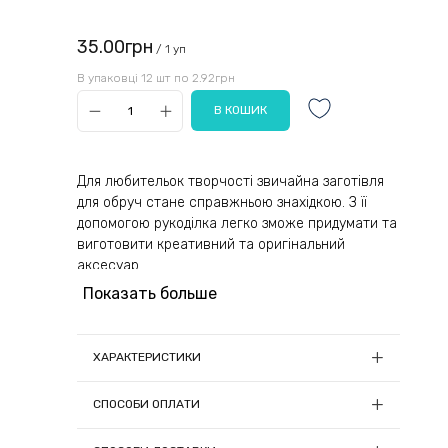
35.00грн
/ 1 уп
В упаковці 12 шт по 2.92грн
Для любительок творчості звичайна заготівля
для обруч стане справжньою знахідкою. З її
допомогою рукоділка легко зможе придумати та
виготовити креативний та оригінальний
аксесуар.
Показать больше
Якісний обідок виготовлений із міцного
пластику, який відрізняється довговічністю.
Завдяки легкості, пружності та міцності виробу
ХАРАКТЕРИСТИКИ
господиня не відчуває його на волоссі, навіть
при тривалому використанні воно не завдає
Ширина, см:
0.7
СПОСОБИ ОПЛАТИ
дискомфортних відчуттів. Аксесуар чудово
Кількість в упаковці, шт:
12
фіксує пасма, незалежно від їхньої густоти та