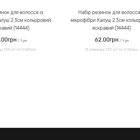
Набір резинок для волосся із
алуш 2.3см кольоровий
мікрофібри Калуш 2.3см коль
равий (14444)
яскравий (14444)
.00грн
62.00грн
/ 1 уп
/ 1 уп
ці 120 шт по 0.52грн
В упаковці 120 шт по 0.52грн