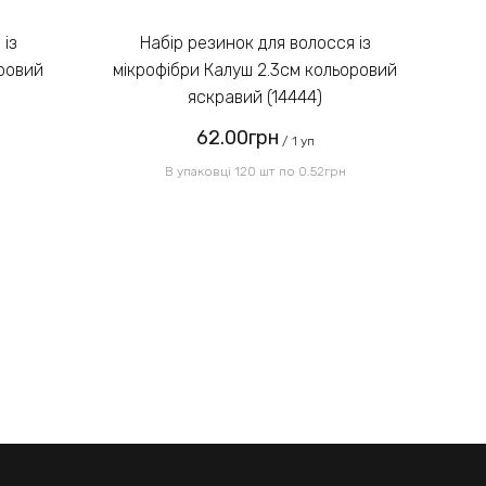
Введіть код, вказаний на
зображенні:
Набір резинок для волосся із
оровий
мікрофібри Калуш 2.3см кольоровий
мі
яскравий (14444)
62.00грн
Надіслати
/ 1 уп
В упаковці 120 шт по 0.52грн