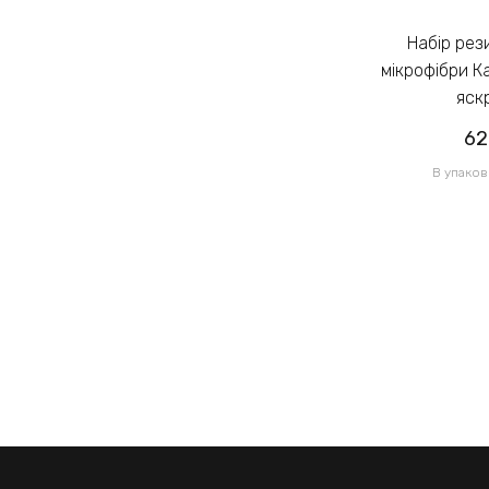
Набір резинок для волосся із
Набір резинок для волосся із
мікрофібри Калуш 2.3см кольоровий
мікрофібри К
яскравий (14444)
яск
62.00грн
62
/ 1 уп
В упаковці 120 шт по 0.52грн
В упаков