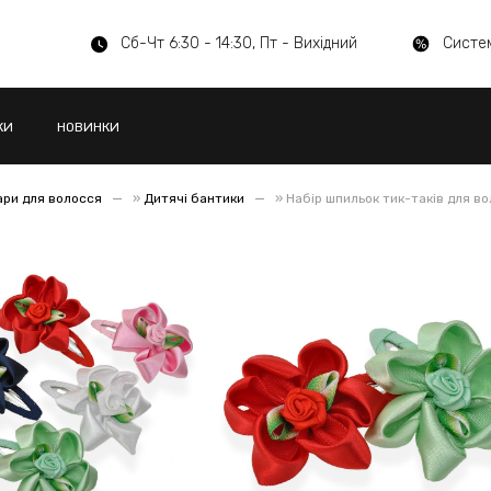
Сб-Чт 6:30 - 14:30, Пт - Вихідний
Систе
КИ
НОВИНКИ
ари для волосся
»
Дитячі бантики
»
Набір шпильок тик-таків для в