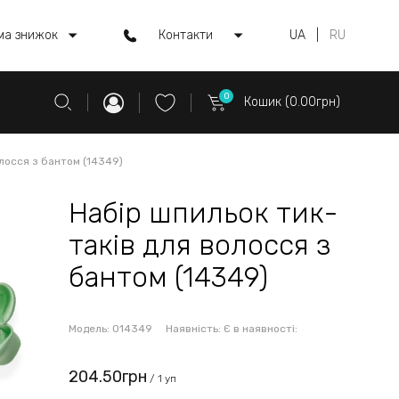
ма знижок
Контакти
UA
|
RU
0
Кошик (0.00грн)
олосся з бантом (14349)
Набір шпильок тик-
таків для волосся з
бантом (14349)
Модель:
014349
Наявність:
Є в наявності:
204.50грн
/ 1 уп