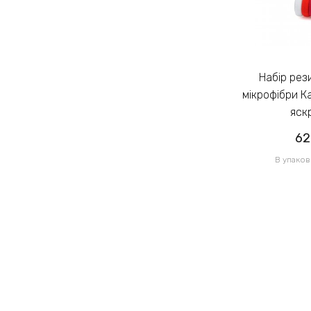
Набір резинок для волосся із
Набір резинок для волосся із
мікрофібри Калуш 2.3см кольоровий
мікрофібри К
яскравий (14444)
яск
62.00грн
62
/ 1 уп
В упаковці 120 шт по 0.52грн
В упаков