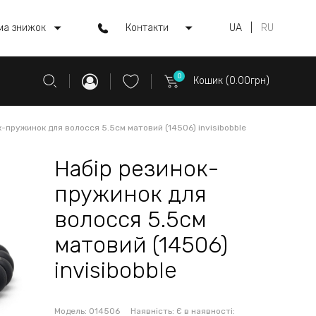
ма знижок
Контакти
UA
|
RU
0
Кошик (0.00грн)
-пружинок для волосся 5.5см матовий (14506) invisibobble
Набір резинок-
пружинок для
волосся 5.5см
матовий (14506)
invisibobble
Модель:
014506
Наявність:
Є в наявності: