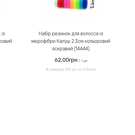
Введіть код, вказаний на
зображенні:
Набір резинок для волосся із
оровий
мікрофібри Калуш 2.3см кольоровий
мі
яскравий (14444)
62.00грн
Надіслати
/ 1 уп
В упаковці 120 шт по 0.52грн