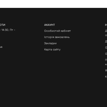
БОТИ
АКАУНТ
І
 14:30, Пт -
Особистий кабінет
Д
о
Історія замовлень
Д
Закладки
ua
О
Карта сайту
О
П
к
Я
К