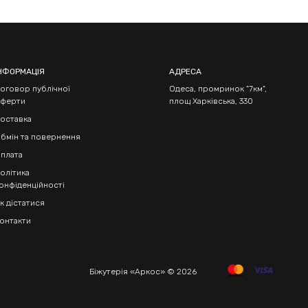
НФОРМАЦІЯ
АДРЕСА
оговор публічної
Одеса, промринок "7км",
ферти
площ Харківська, 330
оставка
бмін та повернення
плата
олітика
онфіденційності
к дістатися
онтакти
Біжутерія «Аркос» © 2026