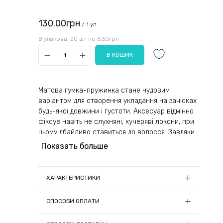
130.00грн
/ 1 уп
В упаковці 20 шт по 6.50грн
Матова гумка-пружинка стане чудовим
варіантом для створення укладання на зачісках
будь-якої довжини і густоти. Аксесуар відмінно
фіксує навіть не слухняні, кучеряві локони, при
цьому дбайливо ставиться до волосся. Завдяки
тому, що виріб має гладку поверхню, його легко
Показать больше
знімати без виривання та сплутування пасм.
Використовуючи пружинку можна бути
ХАРАКТЕРИСТИКИ
впевненою, що зачіска залишиться незмінною
до кінця дня. Головна особливість аксесуара —
Діаметр, см:
5.5
СПОСОБИ ОПЛАТИ
відсутність заломів на волоссі навіть при
Кількість в упаковці, шт:
20
тривалому використанні. Крім цього гумка не