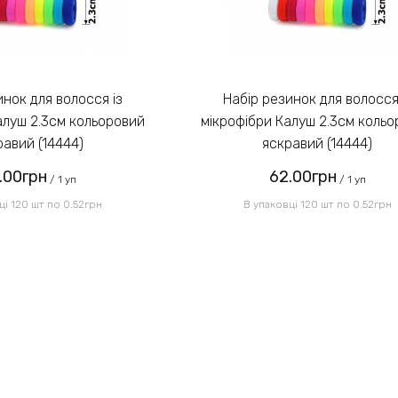
Набір резинок для волосся із
алуш 2.3см кольоровий
мікрофібри Калуш 2.3см коль
равий (14444)
яскравий (14444)
.00грн
62.00грн
/ 1 уп
/ 1 уп
ці 120 шт по 0.52грн
В упаковці 120 шт по 0.52грн