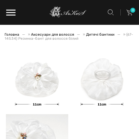
0
Головна
»
Аксесуари для волосся
»
Дитячі бантики
»
(67-
14534) Резинка-бант для волосся білий