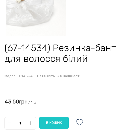
(67-14534) Резинка-бант
для волосся білий
Модель:
014534
Наявність:
Є в наявності:
43.50грн
/ 1 шт