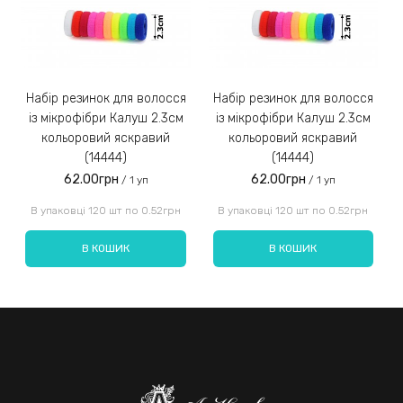
Замовлення післяплатою не надсилаємо!
3)
Набір резинок для волосся
Набір резинок для волосся
Набір ре
із мікрофібри Калуш 2.3см
із мікрофібри Калуш 2.3см
кольоровий яскравий
кольоровий яскравий
(14444)
(14444)
62.00грн
62.00грн
/ 1 уп
/ 1 уп
Введіть код, вказаний на зображенні:
В упаковці 120 шт по 0.52грн
В упаковці 120 шт по 0.52грн
В КОШИК
В КОШИК
Надіслати