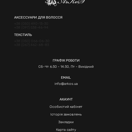
АКСЕССУАРИ ДЛЯ ВОЛОССЯ
+38 (050) 490-13-30
+38 (097) 538-46-94
ТЕКСТИЛЬ
+38 (050) 066-06-30
+38 (067) 462-68-83
ГРАФІК РОБОТИ
Сб-Чт 6:30 - 14:30, Пт - Вихідний
EMAIL
info@arkos.ua
АКАУНТ
Особистий кабінет
Історія замовлень
Закладки
Карта сайту