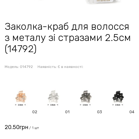
Заколка-краб для волосся
з металу зі стразами 2.5см
(14792)
Модель:
014792
Наявність:
Є в наявності:
02
01
03
04
20.50грн
/ 1 шт