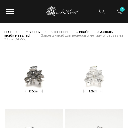
0
Головна
»
Аксесуари для волосся
»
Краби
»
Заколки
краби металеві
»
Заколка-краб для волосся з металу зі стразами
2.5см (14792)