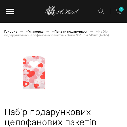
0
Головна
»
Упаковка
»
Пакети подарункові
»
Набір
подарункових целофанових пакетів 20мкм 9x15см 50шт (4746)
Набір подарункових
целофанових пакетів