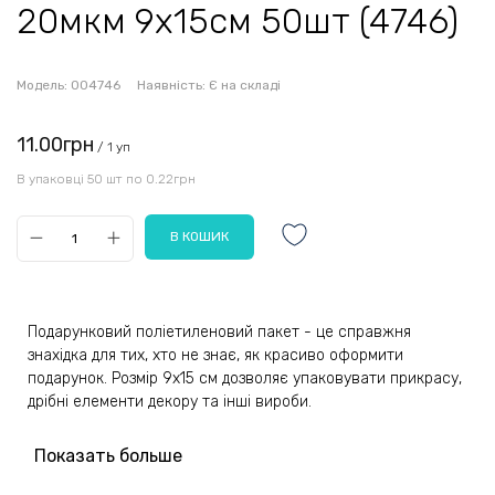
20мкм 9x15см 50шт (4746)
Модель:
004746
Наявність:
Є на складі
11.00грн
/ 1 уп
В упаковці 50 шт по 0.22грн
Подарунковий поліетиленовий пакет - це справжня
знахідка для тих, хто не знає, як красиво оформити
подарунок. Розмір 9x15 см дозволяє упаковувати прикрасу,
дрібні елементи декору та інші вироби.
Над дизайном пакету добре попрацювали – вони стильні та
Показать больше
красиві, підійдуть для презенту дівчині. Милі серця різного