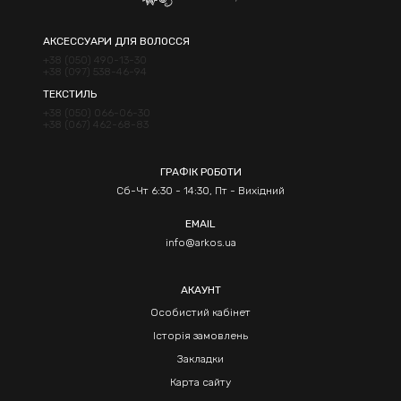
АКСЕССУАРИ ДЛЯ ВОЛОССЯ
+38 (050) 490-13-30
+38 (097) 538-46-94
ТЕКСТИЛЬ
+38 (050) 066-06-30
+38 (067) 462-68-83
ГРАФІК РОБОТИ
Сб-Чт 6:30 - 14:30, Пт - Вихідний
EMAIL
info@arkos.ua
АКАУНТ
Особистий кабінет
Історія замовлень
Закладки
Карта сайту