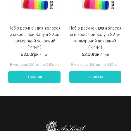
Набір резинок для волосся
Набір резинок для волосся
Набір ре
із мікрофібри Калуш 2.3см
із мікрофібри Калуш 2.3см
кольоровий яскравий
кольоровий яскравий
(14444)
(14444)
62.00грн
62.00грн
/ 1 уп
/ 1 уп
Введіть код, вказаний на зображенні:
В упаковці 120 шт по 0.52грн
В упаковці 120 шт по 0.52грн
В КОШИК
В КОШИК
Надіслати