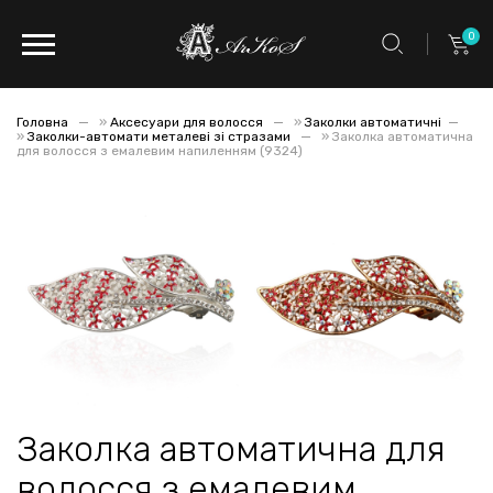
0
Головна
»
Аксесуари для волосся
»
Заколки автоматичні
»
Заколки-автомати металеві зі стразами
»
Заколка автоматична
для волосся з емалевим напиленням (9324)
Заколка автоматична для
волосся з емалевим