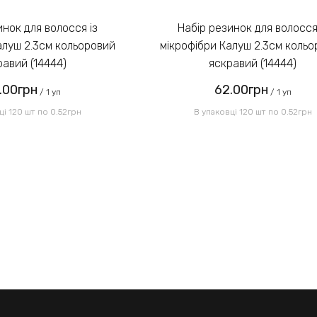
Набір резинок для волосся із
алуш 2.3см кольоровий
мікрофібри Калуш 2.3см коль
равий (14444)
яскравий (14444)
.00грн
62.00грн
/ 1 уп
/ 1 уп
ці 120 шт по 0.52грн
В упаковці 120 шт по 0.52грн