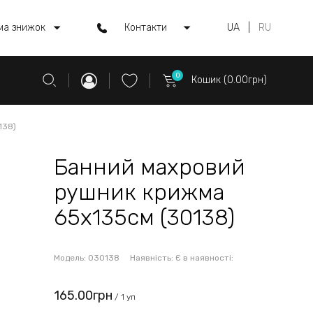
ма знижок
Контакти
UA
|
RU
0
Кошик (0.00грн)
138)
Банний махровий
рушник крижма
65х135см (30138)
Модель:
030138
Наявність:
Є в наявності:
165.00грн
/ 1 уп