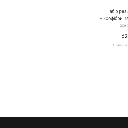
Набір резинок для волосся із
Набір резинок для волосся із
мікрофібри Калуш 2.3см кольоровий
мікрофібри К
яскравий (14444)
яск
62.00грн
62
/ 1 уп
В упаковці 120 шт по 0.52грн
В упаков