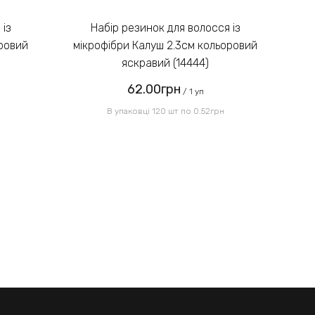
Введіть код, вказаний на
зображенні:
Набір резинок для волосся із
оровий
мікрофібри Калуш 2.3см кольоровий
мі
яскравий (14444)
62.00грн
Надіслати
/ 1 уп
В упаковці 120 шт по 0.52грн