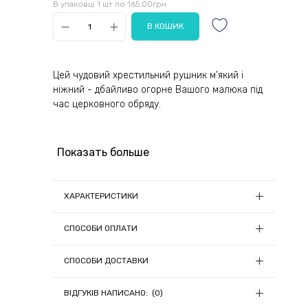
В упаковці 1 шт по 165.00грн
Цей чудовий хрестильний рушник м'який і
ніжний - дбайливо огорне Вашого малюка під
час церковного обряду.
Показать больше
ХАРАКТЕРИСТИКИ
Кількість одиниць, шт:
1
СПОСОБИ ОПЛАТИ
Колір:
Білий
1) Онлайн оплата
Країна-виробник товару:
Китай
СПОСОБИ ДОСТАВКИ
Матеріал:
Махра
Замовлення на суму до 5000грн можна
Ми відправляємо замовлення щодня (крім
сплатити онлайн при оформленні
Розміри:
ВІДГУКІВ НАПИСАНО: (0)
65х135
П'ятниці) о 13:00, якщо кошти були зараховані до
замовлення за допомогою LiqPay
13:00.