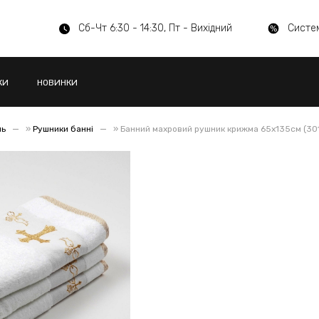
Сб-Чт 6:30 - 14:30, Пт - Вихідний
Систе
КИ
НОВИНКИ
ль
»
Рушники банні
»
Банний махровий рушник крижма 65х135см (30