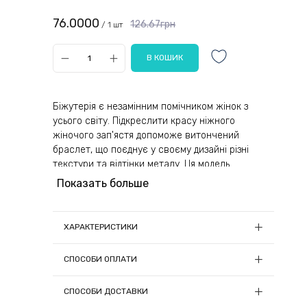
76.0000
126.67грн
/ 1 шт
Біжутерія є незамінним помічником жінок з
усього світу. Підкреслити красу ніжного
жіночого зап'ястя допоможе витончений
браслет, що поєднує у своєму дизайні різні
текстури та відтінки металу. Ця модель
підходить як молодим дівчатам, так і жінкам
Показать больше
поважного віку. Прикраса чудово доповнить
будь-який жіночий гардероб.
ХАРАКТЕРИСТИКИ
Ретельно опрацьовані деталі створюють
видимість справжнього дорогоцінного
Матеріал:
Метал
СПОСОБИ ОПЛАТИ
прикраси. Відрізки великого металевого шнура
Колір:
Сріблясто-золотистий
золотистого кольору кріпляться між собою
1) Онлайн оплата
Країна-виробник товару:
Китай
СПОСОБИ ДОСТАВКИ
витонченими сріблястими ланками як знак