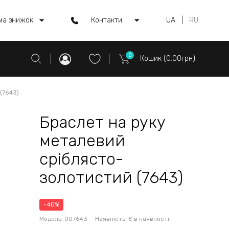
ма знижок
Контакти
UA
|
RU
0
Кошик (0.00грн)
(7643)
Браслет на руку
металевий
сріблясто-
золотистий (7643)
-40%
Модель:
007643
Наявність:
Є в наявності: