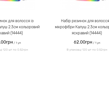
Набір резинок для волосся із
алуш 2.3см кольоровий
мікрофібри Калуш 2.3см коль
равий (14444)
яскравий (14444)
.00грн
62.00грн
/ 1 уп
/ 1 уп
ці 120 шт по 0.52грн
В упаковці 120 шт по 0.52грн