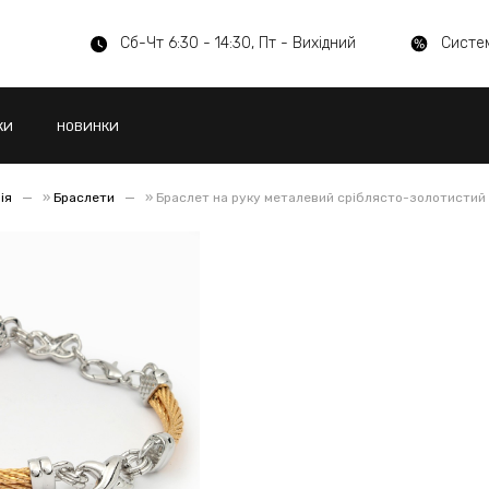
Сб-Чт 6:30 - 14:30, Пт - Вихідний
Систе
КИ
НОВИНКИ
ія
»
Браслети
»
Браслет на руку металевий сріблясто-золотистий 