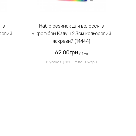
Введіть код, вказаний на
зображенні:
Набір резинок для волосся із
оровий
мікрофібри Калуш 2.3см кольоровий
мі
яскравий (14444)
62.00грн
Надіслати
/ 1 уп
В упаковці 120 шт по 0.52грн