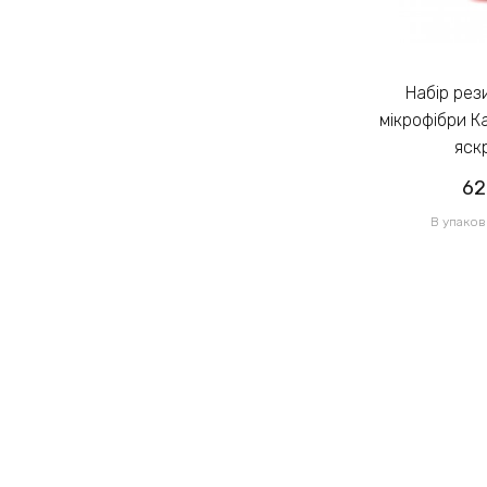
Набір резинок для волосся із
Набір резинок для волосся із
мікрофібри Калуш 2.3см кольоровий
мікрофібри К
яскравий (14444)
яск
62.00грн
62
/ 1 уп
В упаковці 120 шт по 0.52грн
В упаков