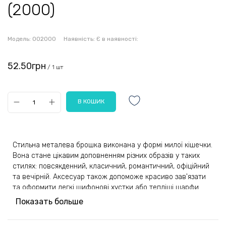
(2000)
Модель:
002000
Наявність:
Є в наявності:
52.50грн
/ 1 шт
Стильна металева брошка виконана у формі милої кішечки.
Вона стане цікавим доповненням різних образів у таких
стилях: повсякденний, класичний, романтичний, офіційний
та вечірній. Аксесуар також допоможе красиво зав'язати
та оформити легкі шифонові хустки або тепліші шарфи.
Показать больше
Основа у вигляді фігурки кішки, що сидить, пофарбована в
два відтінки: золотистий і сріблястий. Також вона