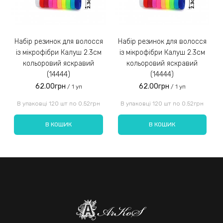
Набір резинок для волосся
Набір резинок для волосся
Набір ре
із мікрофібри Калуш 2.3см
із мікрофібри Калуш 2.3см
кольоровий яскравий
кольоровий яскравий
(14444)
(14444)
62.00грн
62.00грн
/ 1 уп
/ 1 уп
Введіть код, вказаний на зображенні:
В упаковці 120 шт по 0.52грн
В упаковці 120 шт по 0.52грн
В КОШИК
В КОШИК
Надіслати