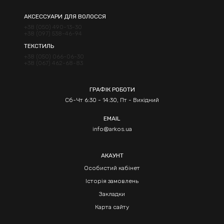
АКСЕССУАРИ ДЛЯ ВОЛОССЯ
+38 (050) 490-13-30
+38 (097) 538-46-94
ТЕКСТИЛЬ
+38 (050) 066-06-30
+38 (067) 462-68-83
ГРАФІК РОБОТИ
Сб-Чт 6:30 - 14:30, Пт - Вихідний
EMAIL
info@arkos.ua
АКАУНТ
Особистий кабінет
Історія замовлень
Закладки
Карта сайту