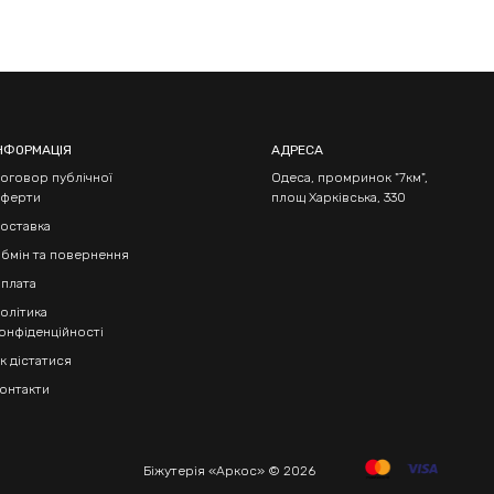
НФОРМАЦІЯ
АДРЕСА
оговор публічної
Одеса, промринок "7км",
ферти
площ Харківська, 330
оставка
бмін та повернення
плата
олітика
онфіденційності
к дістатися
онтакти
Біжутерія «Аркос» © 2026