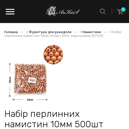
0
Головна
»
Фурнітура для рукоділля
»
Намистини
»
Набір
перлинних намистин 10мм 500шт 250г коричневий (27102)
Набір перлинних
намистин 10мм 500шт