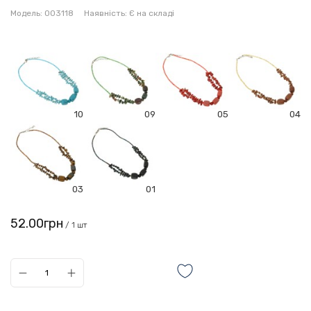
Модель:
003118
Наявність:
Є на складі
10
09
05
04
03
01
52.00грн
/ 1 шт