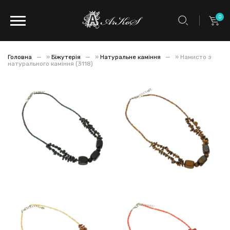
0
Головна
»
Біжутерія
»
Натуральне каміння
»
Намисто з
натурального каміння (3118)