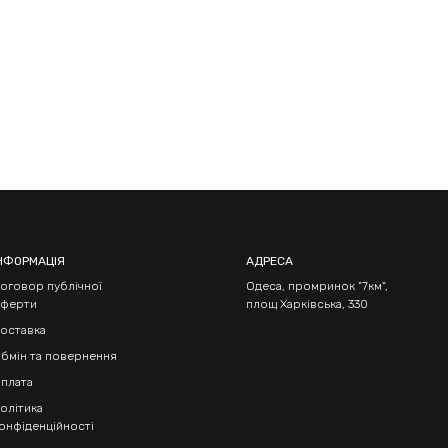
НФОРМАЦІЯ
АДРЕСА
оговор публічної
Одеса, промринок "7км",
ферти
площ Харківська, 330
оставка
бмін та повернення
плата
олітика
онфіденційності