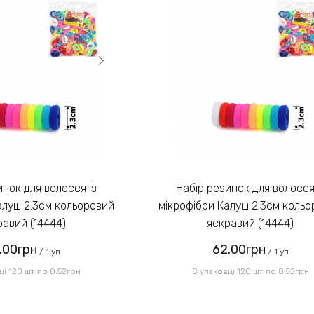
Набір резинок для волосся із
алуш 2.3см кольоровий
мікрофібри Калуш 2.3см коль
равий (14444)
яскравий (14444)
.00грн
62.00грн
/ 1 уп
/ 1 уп
ці 120 шт по 0.52грн
В упаковці 120 шт по 0.52грн