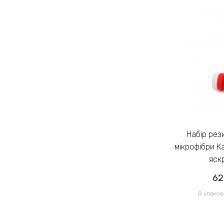
Набір резинок для волосся із
Набір резинок для волосся із
мікрофібри Калуш 2.3см кольоровий
мікрофібри К
яскравий (14444)
яск
62.00грн
62
/ 1 уп
В упаковці 120 шт по 0.52грн
В упаков