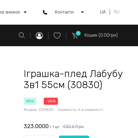
ма знижок
Контакти
UA
|
RU
0
Кошик (0.00грн)
Іграшка-плед Лабубу
3в1 55см (30830)
NEW
-25%
Модель:
030830
Наявність:
Є в наявності:
323.0000
430.67грн
/ 1 шт