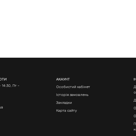
БОТИ
АКАУНТ
І
 14:30, Пт -
Особистий кабінет
Д
о
Історія замовлень
Д
Закладки
ua
О
Карта сайту
О
П
к