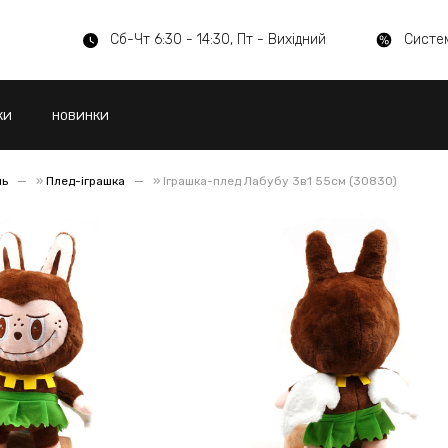
Сб-Чт 6:30 - 14:30, Пт - Вихідний
Систе
КИ
НОВИНКИ
ль
»
Плед-іграшка
»
Іграшка-плед Лабубу 3в1 55см (30830)