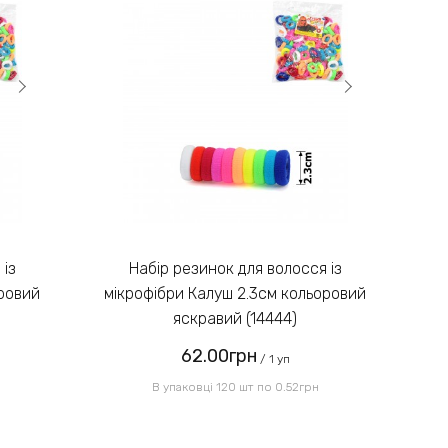
Замовлення післяплатою не
3)
надсилаємо!
Введіть код, вказаний на
зображенні:
Набір резинок для волосся із
оровий
мікрофібри Калуш 2.3см кольоровий
мі
яскравий (14444)
62.00грн
Надіслати
/ 1 уп
В упаковці 120 шт по 0.52грн