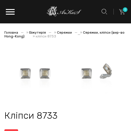
0
Головна
»
Біжутерія
»
Сережки
»
Сережки, кліпси (вир-во
Hong-Kong)
»
кліпси 8733
Кліпси 8733