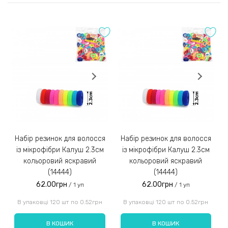
2) Оплата на розрахунковий рахунок
Оставить отзыв
Після погодження та збору замовлення менеджер
Оцінка:
надішле Вам реквізити для оплати на розрахунковий
рахунок IBAN;
Замовлення післяплатою не надсилаємо!
3)
Набір резинок для волосся
Набір резинок для волосся
Набір ре
із мікрофібри Калуш 2.3см
із мікрофібри Калуш 2.3см
кольоровий яскравий
кольоровий яскравий
(14444)
(14444)
62.00грн
62.00грн
/ 1 уп
/ 1 уп
Введіть код, вказаний на зображенні:
В упаковці 120 шт по 0.52грн
В упаковці 120 шт по 0.52грн
В КОШИК
В КОШИК