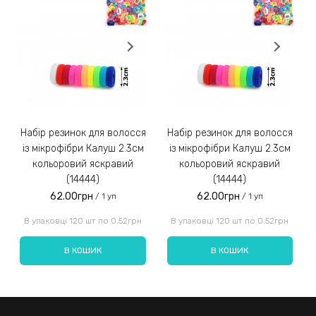
Замовлення післяплатою не надсилаємо!
3)
Набір резинок для волосся
Набір резинок для волосся
Набір ре
із мікрофібри Калуш 2.3см
із мікрофібри Калуш 2.3см
кольоровий яскравий
кольоровий яскравий
(14444)
(14444)
62.00грн
62.00грн
/ 1 уп
/ 1 уп
Введіть код, вказаний на зображенні:
В упаковці 120 шт по 0.52грн
В упаковці 120 шт по 0.52грн
В КОШИК
В КОШИК
Надіслати