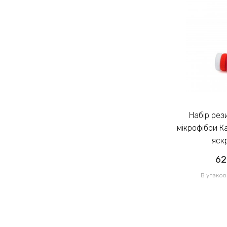
Набір резинок для волосся із
Набір резинок для волосся із
мікрофібри Калуш 2.3см кольоровий
мікрофібри К
яскравий (14444)
яск
62.00грн
62
/ 1 уп
В упаковці 120 шт по 0.52грн
В упаков