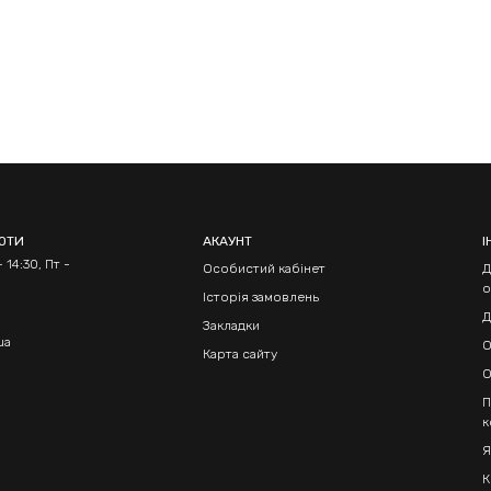
БОТИ
АКАУНТ
І
 14:30, Пт -
Особистий кабінет
Д
о
Історія замовлень
Д
Закладки
ua
О
Карта сайту
О
П
к
Я
К