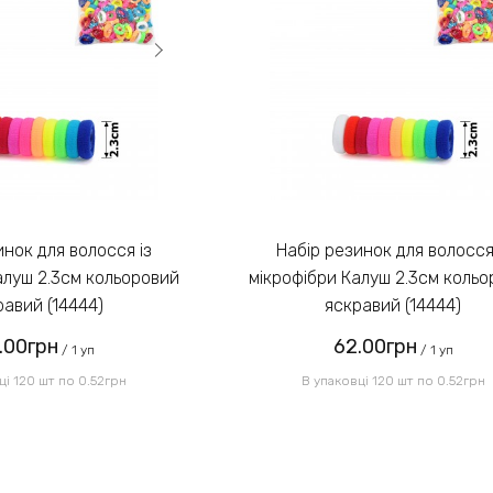
Набір резинок для волосся із
алуш 2.3см кольоровий
мікрофібри Калуш 2.3см коль
равий (14444)
яскравий (14444)
.00грн
62.00грн
/ 1 уп
/ 1 уп
ці 120 шт по 0.52грн
В упаковці 120 шт по 0.52грн