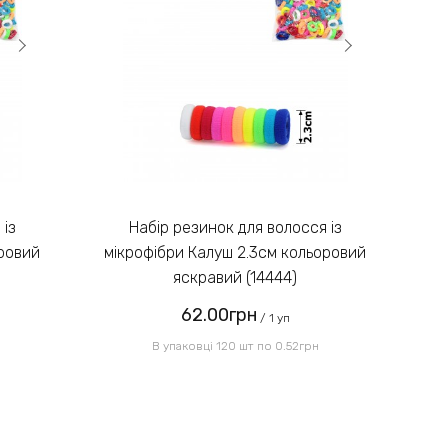
Замовлення післяплатою не
3)
сріблястий.
надсилаємо!
Введіть код, вказаний на
зображенні:
Набір резинок для волосся із
оровий
мікрофібри Калуш 2.3см кольоровий
мі
яскравий (14444)
62.00грн
Надіслати
/ 1 уп
В упаковці 120 шт по 0.52грн