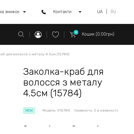
ма знижок
Контакти
UA
|
RU
0
Кошик (0.00грн)
аб для волосся з металу 4.5см (15784)
Заколка-краб для
волосся з металу
4.5см (15784)
NEW
Модель:
015784
Наявність:
Є в наявності: