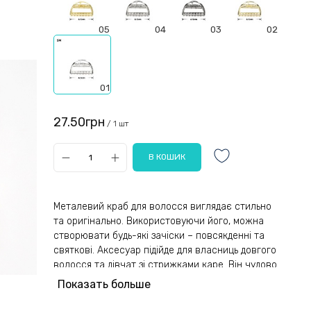
05
04
03
02
01
27.50грн
/ 1 шт
Металевий краб для волосся виглядає стильно
та оригінально. Використовуючи його, можна
створювати будь-які зачіски – повсякденні та
святкові. Аксесуар підійде для власниць довгого
волосся та дівчат зі стрижками каре. Він чудово
справляється з фіксацією густих і важких
Показать больше
локонів, гарантує їхнє надійне захоплення. Якщо
потрібно швидко і без зайвої праці прибрати