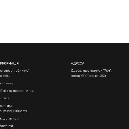
НФОРМАЦІЯ
АДРЕСА
оговор публічної
Одеса, промринок "7км",
ферти
площ Харківська, 330
оставка
бмін та повернення
плата
олітика
онфіденційності
к дістатися
онтакти