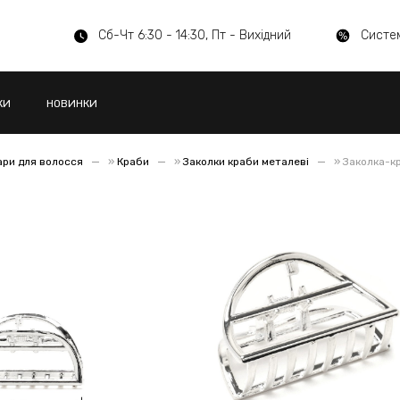
Сб-Чт 6:30 - 14:30, Пт - Вихідний
Систе
КИ
НОВИНКИ
ари для волосся
»
Краби
»
Заколки краби металеві
»
Заколка-кр