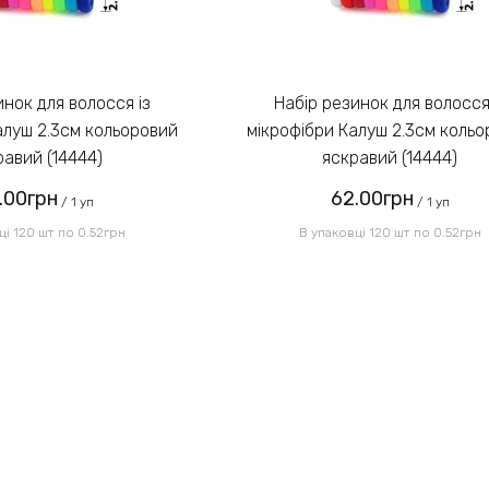
Набір резинок для волосся із
алуш 2.3см кольоровий
мікрофібри Калуш 2.3см коль
равий (14444)
яскравий (14444)
.00грн
62.00грн
/ 1 уп
/ 1 уп
ці 120 шт по 0.52грн
В упаковці 120 шт по 0.52грн