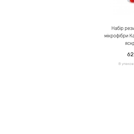
Набір резинок для волосся із
Набір резинок для волосся із
мікрофібри Калуш 2.3см кольоровий
мікрофібри К
яскравий (14444)
яск
62.00грн
62
/ 1 уп
В упаковці 120 шт по 0.52грн
В упаков