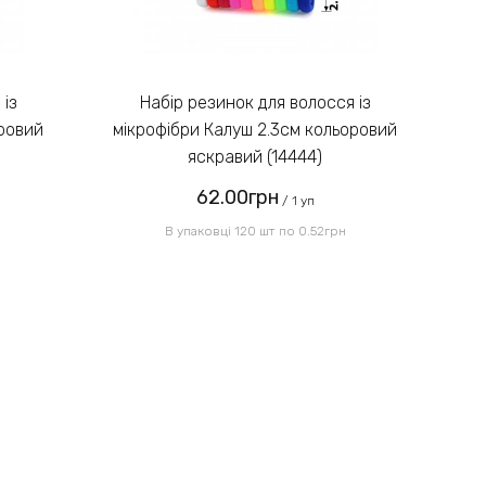
Введіть код, вказаний на
зображенні:
Набір резинок для волосся із
оровий
мікрофібри Калуш 2.3см кольоровий
мі
яскравий (14444)
62.00грн
Надіслати
/ 1 уп
В упаковці 120 шт по 0.52грн