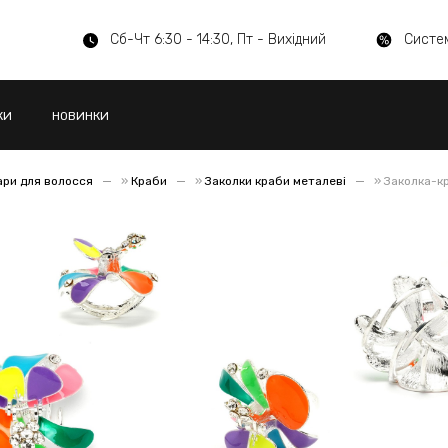
Сб-Чт 6:30 - 14:30, Пт - Вихідний
Систе
КИ
НОВИНКИ
ари для волосся
»
Краби
»
Заколки краби металеві
»
Заколка-кр