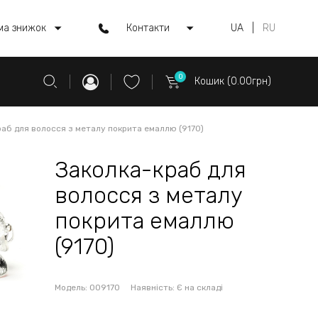
ма знижок
Контакти
UA
|
RU
0
Кошик (0.00грн)
аб для волосся з металу покрита емаллю (9170)
Заколка-краб для
волосся з металу
покрита емаллю
(9170)
Модель:
009170
Наявність:
Є на складі