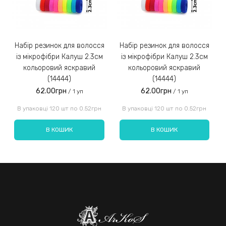
Набір резинок для волосся
Набір резинок для волосся
Набір ре
із мікрофібри Калуш 2.3см
із мікрофібри Калуш 2.3см
кольоровий яскравий
кольоровий яскравий
(14444)
(14444)
62.00грн
62.00грн
/ 1 уп
/ 1 уп
Введіть код, вказаний на зображенні:
В упаковці 120 шт по 0.52грн
В упаковці 120 шт по 0.52грн
В КОШИК
В КОШИК
Надіслати