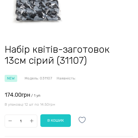
Набір квітів-заготовок
13см сірий (31107)
NEW
Модель:
031107
Наявність:
174.00грн
/ 1 уп
В упаковці 12 шт по 14.50грн