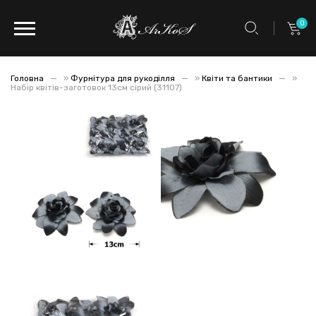
0
Головна
»
Фурнітура для рукоділля
»
Квіти та бантики
»
Набір квітів-заготовок 13см сірий (31107)