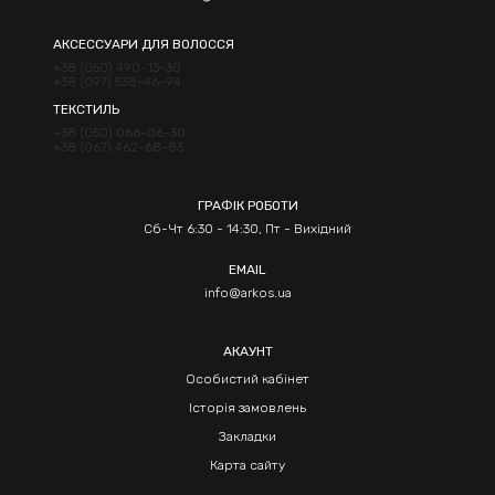
АКСЕССУАРИ ДЛЯ ВОЛОССЯ
+38 (050) 490-13-30
+38 (097) 538-46-94
ТЕКСТИЛЬ
+38 (050) 066-06-30
+38 (067) 462-68-83
ГРАФІК РОБОТИ
Сб-Чт 6:30 - 14:30, Пт - Вихідний
EMAIL
info@arkos.ua
АКАУНТ
Особистий кабінет
Історія замовлень
Закладки
Карта сайту