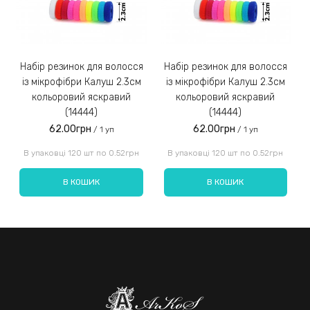
Набір резинок для волосся
Набір резинок для волосся
Набір ре
із мікрофібри Калуш 2.3см
із мікрофібри Калуш 2.3см
кольоровий яскравий
кольоровий яскравий
(14444)
(14444)
62.00грн
62.00грн
/ 1 уп
/ 1 уп
Введіть код, вказаний на зображенні:
В упаковці 120 шт по 0.52грн
В упаковці 120 шт по 0.52грн
В КОШИК
В КОШИК
Надіслати