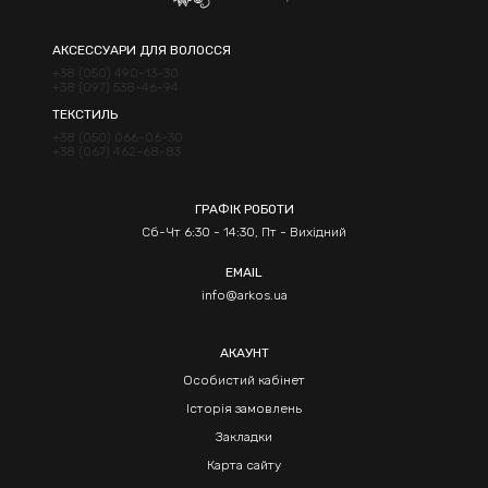
АКСЕССУАРИ ДЛЯ ВОЛОССЯ
+38 (050) 490-13-30
+38 (097) 538-46-94
ТЕКСТИЛЬ
+38 (050) 066-06-30
+38 (067) 462-68-83
ГРАФІК РОБОТИ
Сб-Чт 6:30 - 14:30, Пт - Вихідний
EMAIL
info@arkos.ua
АКАУНТ
Особистий кабінет
Історія замовлень
Закладки
Карта сайту