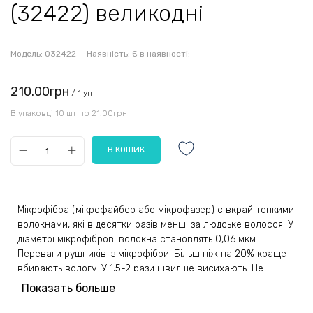
(32422) великодні
Модель:
032422
Наявність:
Є в наявності:
210.00грн
/ 1 уп
В упаковці 10 шт по 21.00грн
Мікрофібра (мікрофайбер або мікрофазер) є вкрай тонкими
волокнами, які в десятки разів менші за людське волосся. У
діаметрі мікрофіброві волокна становлять 0,06 мкм.
Переваги рушників із мікрофібри: Більш ніж на 20% краще
вбирають вологу. У 1,5-2 рази швидше висихають. Не
залишають ворсу і не втрачають ниток.
Показать больше