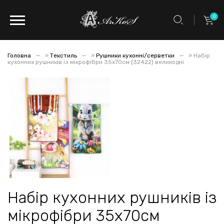
0
Головна
»
Текстиль
»
Рушники кухонні/серветки
»
Набір
кухонних рушників із мікрофібри 35x70см (32422) великодні
Набір кухонних рушників із
мікрофібри 35x70см