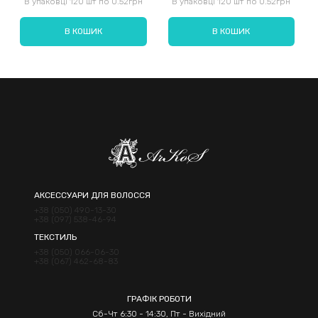
В упаковці 120 шт по 0.52грн
В упаковці 120 шт по 0.52грн
В КОШИК
В КОШИК
Надіслати
АКСЕССУАРИ ДЛЯ ВОЛОССЯ
+38 (050) 490-13-30
+38 (097) 538-46-94
ТЕКСТИЛЬ
+38 (050) 066-06-30
+38 (067) 462-68-83
ГРАФІК РОБОТИ
Сб-Чт 6:30 - 14:30, Пт - Вихідний