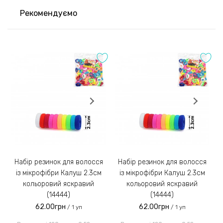
Доставка здійснюється провідними
Рекомендуємо
транспортними компаніями України.
2) Оплата на розрахунковий рахунок
Оставить отзыв
Після погодження та збору замовлення менеджер
Оцінка:
надішле Вам реквізити для оплати на розрахунковий
рахунок IBAN;
Замовлення післяплатою не надсилаємо!
3)
Набір резинок для волосся
Набір резинок для волосся
Набір ре
із мікрофібри Калуш 2.3см
із мікрофібри Калуш 2.3см
кольоровий яскравий
кольоровий яскравий
(14444)
(14444)
62.00грн
62.00грн
/ 1 уп
/ 1 уп
Введіть код, вказаний на зображенні: