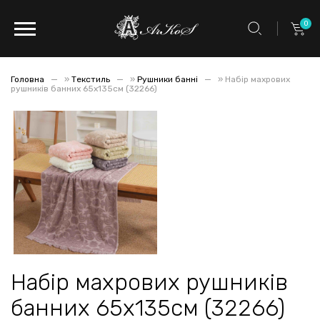
0
Головна
»
Текстиль
»
Рушники банні
»
Набір махрових
рушників банних 65х135см (32266)
Набір махрових рушників
банних 65х135см (32266)