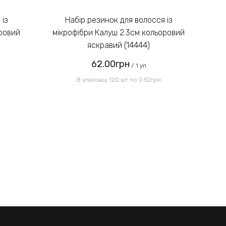
Введіть код, вказаний на
зображенні:
Набір резинок для волосся із
оровий
мікрофібри Калуш 2.3см кольоровий
мі
яскравий (14444)
62.00грн
Надіслати
/ 1 уп
В упаковці 120 шт по 0.52грн