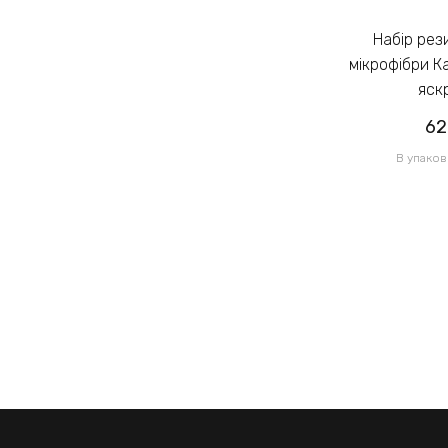
Набір резинок для волосся із
Набір резинок для волосся із
мікрофібри Калуш 2.3см кольоровий
мікрофібри К
яскравий (14444)
яск
62.00грн
62
/ 1 уп
В упаковці 120 шт по 0.52грн
В упаков