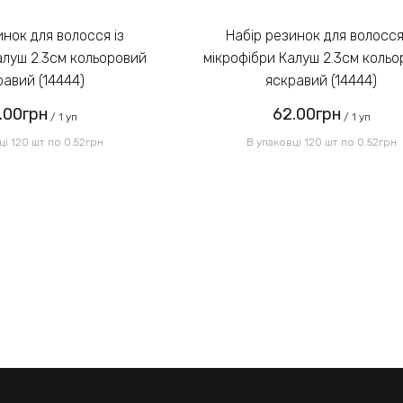
Набір резинок для волосся із
алуш 2.3см кольоровий
мікрофібри Калуш 2.3см коль
равий (14444)
яскравий (14444)
.00грн
62.00грн
/ 1 уп
/ 1 уп
ці 120 шт по 0.52грн
В упаковці 120 шт по 0.52грн