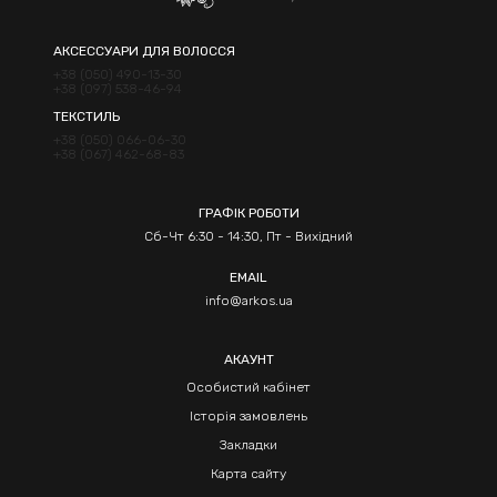
АКСЕССУАРИ ДЛЯ ВОЛОССЯ
+38 (050) 490-13-30
+38 (097) 538-46-94
ТЕКСТИЛЬ
+38 (050) 066-06-30
+38 (067) 462-68-83
ГРАФІК РОБОТИ
Сб-Чт 6:30 - 14:30, Пт - Вихідний
EMAIL
info@arkos.ua
АКАУНТ
Особистий кабінет
Історія замовлень
Закладки
Карта сайту