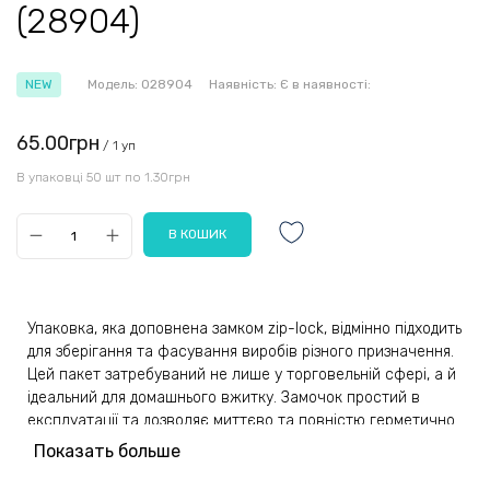
(28904)
NEW
Модель:
028904
Наявність:
Є в наявності:
65.00грн
/ 1 уп
В упаковці 50 шт по 1.30грн
Упаковка, яка доповнена замком zip-lock, відмінно підходить
для зберігання та фасування виробів різного призначення.
Цей пакет затребуваний не лише у торговельній сфері, а й
ідеальний для домашнього вжитку. Замочок простий в
експлуатації та дозволяє миттєво та повністю герметично
закрити упаковку, не докладаючи особливих зусиль. Надійні
Показать больше
пакетики не відкриваються самостійно та підходять для
багаторазового використання.