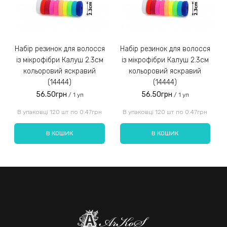
Набір резинок для волосся
Набір резинок для волосся
Набір ре
із мікрофібри Калуш 2.3см
із мікрофібри Калуш 2.3см
кольоровий яскравий
кольоровий яскравий
(14444)
(14444)
56.50грн
56.50грн
/ 1 уп
/ 1 уп
Введіть код, вказаний на зображенні:
В упаковці 120 шт по 0.47грн
В упаковці 120 шт по 0.47грн
В КОШИК
В КОШИК
Надіслати