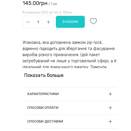
145.00грн
/ 1 уп
В упаковці 200 шт по 0.73грн
Упаковка, яка доповнена замком zip-lock,
відмінно підходить для зберігання та фасування
виробів різного призначення. Цей пакет
затребуваний не лише у торговельній сфері, а й
ідеальний для домашнього вжитку. Замочок
простий в експлуатації та дозволяє миттєво та
Показать больше
повністю герметично закрити упаковку, не
докладаючи особливих зусиль. Надійні пакетики
не відкриваються самостійно та підходять для
ХАРАКТЕРИСТИКИ
багаторазового використання.
Розміри:
(290+85x2)x480
СПОСОБИ ОПЛАТИ
Для виготовлення використовується
Кількість в упаковці, шт:
200
поліетилен – це зносостійкий матеріал, що
1) Онлайн оплата
Матеріал:
Поліетилен
СПОСОБИ ДОСТАВКИ
відрізняється високим рівнем міцності.
Колір:
Білий
Експлуатація цього виробу є абсолютно
Замовлення на суму до 5000грн можна