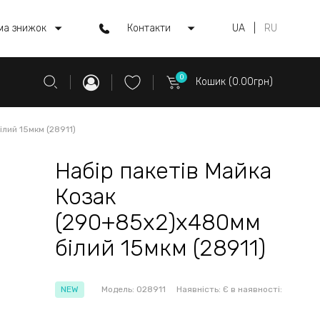
ма знижок
Контакти
UA
|
RU
0
Кошик (0.00грн)
лий 15мкм (28911)
Набір пакетів Майка
Козак
(290+85x2)x480мм
білий 15мкм (28911)
NEW
Модель:
028911
Наявність:
Є в наявності: