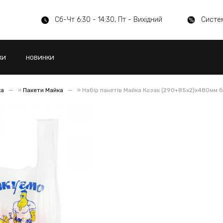
Сб-Чт 6:30 - 14:30, Пт - Вихідний
Систе
КИ
НОВИНКИ
ка
»
Пакети Майка
»
Набір пакетів Майка Козак (290+85x2)x480мм бі