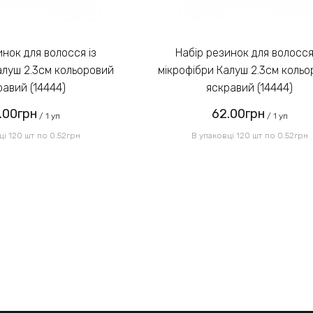
Набір резинок для волосся із
алуш 2.3см кольоровий
мікрофібри Калуш 2.3см коль
равий (14444)
яскравий (14444)
.00грн
62.00грн
/ 1 уп
/ 1 уп
ці 120 шт по 0.52грн
В упаковці 120 шт по 0.52грн