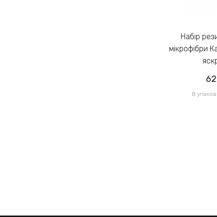
Набір резинок для волосся із
Набір резинок для волосся із
мікрофібри Калуш 2.3см кольоровий
мікрофібри К
яскравий (14444)
яск
62.00грн
62
/ 1 уп
В упаковці 120 шт по 0.52грн
В упаков