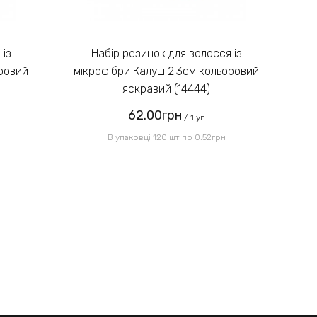
Введіть код, вказаний на
зображенні:
Набір резинок для волосся із
оровий
мікрофібри Калуш 2.3см кольоровий
мі
яскравий (14444)
62.00грн
Надіслати
/ 1 уп
В упаковці 120 шт по 0.52грн