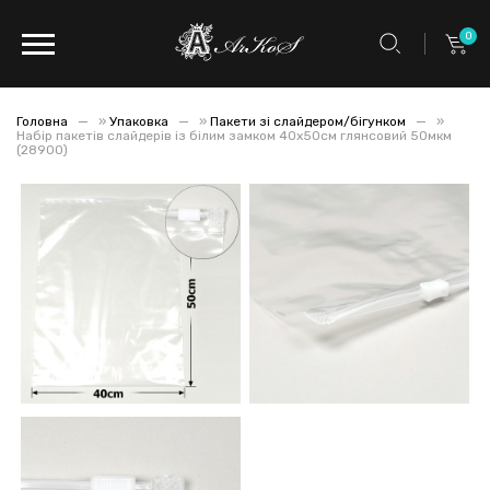
0
Головна
»
Упаковка
»
Пакети зі слайдером/бігунком
»
Набір пакетів слайдерів із білим замком 40х50см глянсовий 50мкм
(28900)