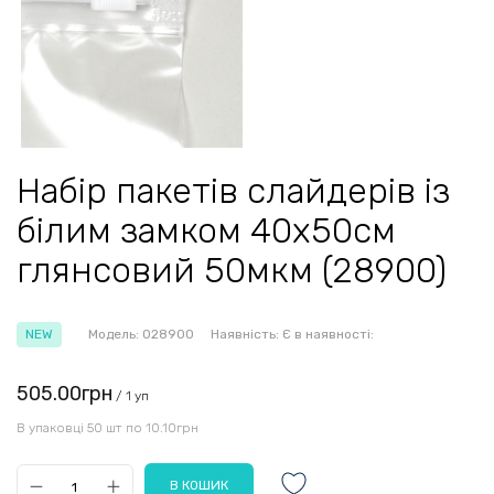
Набір пакетів слайдерів із
білим замком 40х50см
глянсовий 50мкм (28900)
NEW
Модель:
028900
Наявність:
Є в наявності:
505.00грн
/ 1 уп
В упаковці 50 шт по 10.10грн