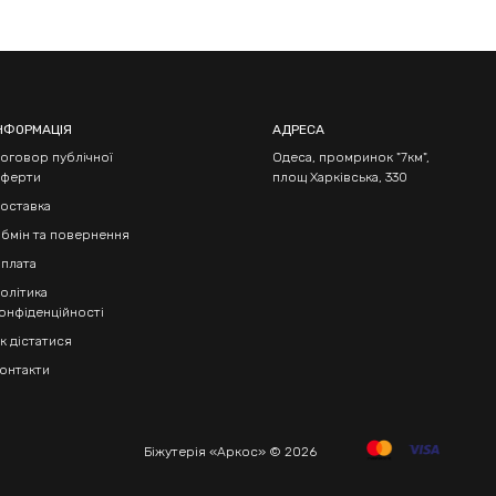
НФОРМАЦІЯ
АДРЕСА
оговор публічної
Одеса, промринок "7км",
ферти
площ Харківська, 330
оставка
бмін та повернення
плата
олітика
онфіденційності
к дістатися
онтакти
Біжутерія «Аркос» © 2026