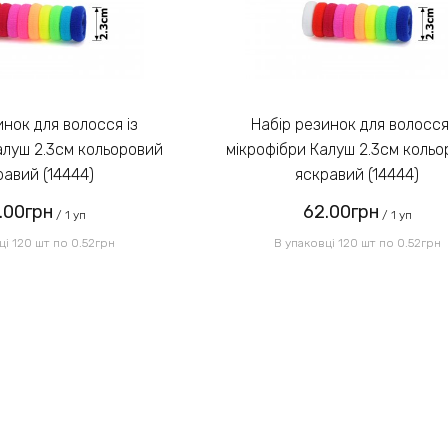
Набір резинок для волосся із
алуш 2.3см кольоровий
мікрофібри Калуш 2.3см коль
равий (14444)
яскравий (14444)
.00грн
62.00грн
/ 1 уп
/ 1 уп
ці 120 шт по 0.52грн
В упаковці 120 шт по 0.52грн