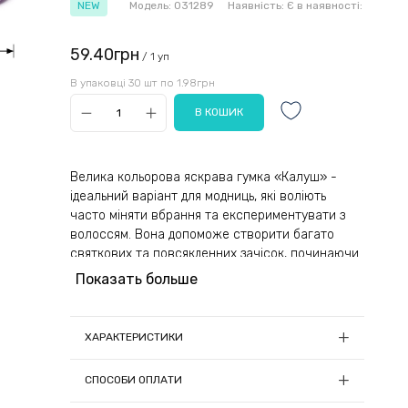
NEW
Модель:
031289
Наявність:
Є в наявності:
59.40грн
/ 1 уп
В упаковці 30 шт по 1.98грн
Велика кольорова яскрава гумка «Калуш» -
ідеальний варіант для модниць, які воліють
часто міняти вбрання та експериментувати з
волоссям. Вона допоможе створити багато
святкових та повсякденних зачісок, починаючи
від високого хвоста і закінчуючи гарними
Показать больше
плетенями. Аксесуар ідеально поєднується з
різними цибулями і не виділяється на їхньому тлі.
Виріб актуальний при зборах на прогулянку,
ХАРАКТЕРИСТИКИ
школу, тренажерний зал.
Діаметр, см:
6
СПОСОБИ ОПЛАТИ
Гумка виготовляється із мікрофібри. М'який
Кількість в упаковці, шт:
30