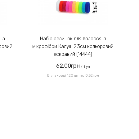
Введіть код, вказаний на
зображенні:
Набір резинок для волосся із
оровий
мікрофібри Калуш 2.3см кольоровий
мі
яскравий (14444)
62.00грн
Надіслати
/ 1 уп
В упаковці 120 шт по 0.52грн