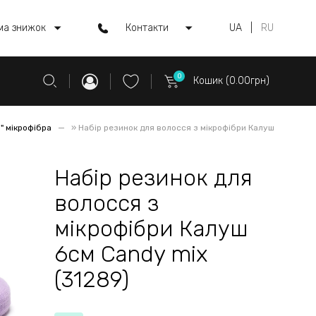
ма знижок
Контакти
UA
|
RU
0
Кошик (0.00грн)
" мікрофібра
»
Набір резинок для волосся з мікрофібри Калуш
Набір резинок для
волосся з
мікрофібри Калуш
6см Candy mix
(31289)