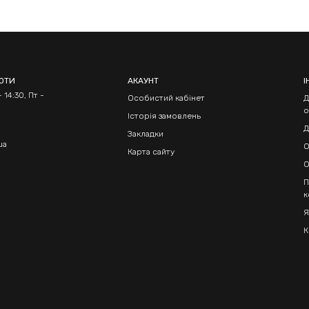
БОТИ
АКАУНТ
І
 14:30, Пт -
Особистий кабінет
Д
о
Історія замовлень
Д
Закладки
ua
О
Карта сайту
О
П
к
Я
К