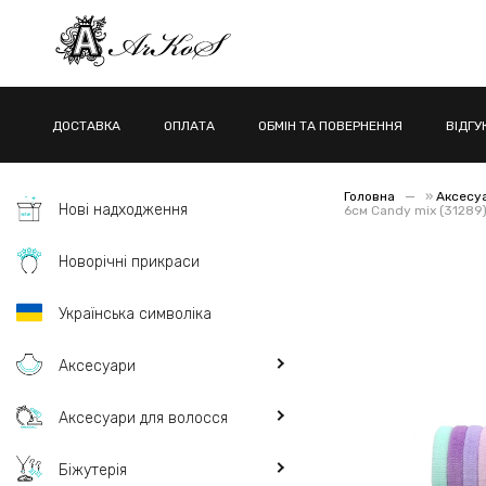
ДОСТАВКА
ОПЛАТА
ОБМІН ТА ПОВЕРНЕННЯ
ВІДГУ
Головна
»
Аксесу
Нові надходження
6см Candy mix (31289
Новорічні прикраси
Українська символіка
Аксесуари
Аксесуари для волосся
Біжутерія