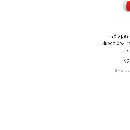
Набір резинок для волосся із
Набір резинок для волосся із
мікрофібри Калуш 2.3см кольоровий
мікрофібри К
яскравий (14444)
яск
62.00грн
62
/ 1 уп
В упаковці 120 шт по 0.52грн
В упаков