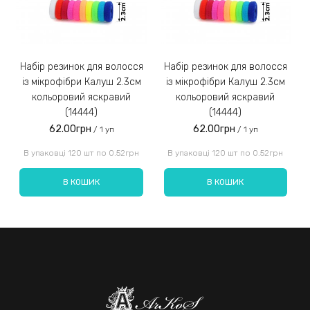
Набір резинок для волосся
Набір резинок для волосся
Набір ре
із мікрофібри Калуш 2.3см
із мікрофібри Калуш 2.3см
кольоровий яскравий
кольоровий яскравий
(14444)
(14444)
62.00грн
62.00грн
/ 1 уп
/ 1 уп
Введіть код, вказаний на зображенні:
В упаковці 120 шт по 0.52грн
В упаковці 120 шт по 0.52грн
В КОШИК
В КОШИК
Надіслати