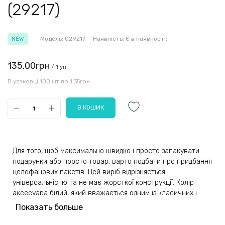
(29217)
NEW
Модель:
029217
Наявність:
Є в наявності:
135.00грн
/ 1 уп
В упаковці 100 шт по 1.35грн
Для того, щоб максимально швидко і просто запакувати
подарунки або просто товар, варто подбати про придбання
целофанових пакетів. Цей виріб відрізняється
універсальністю та не має жорсткої конструкції. Колір
аксесуара білий, який вважається одним із класичних і
базових. Матова непрозора поверхня відрізняється
Показать больше
зручністю, адже так вміщений предмет буде непомітним
навколишнім. У верхній частині пакетика знаходиться