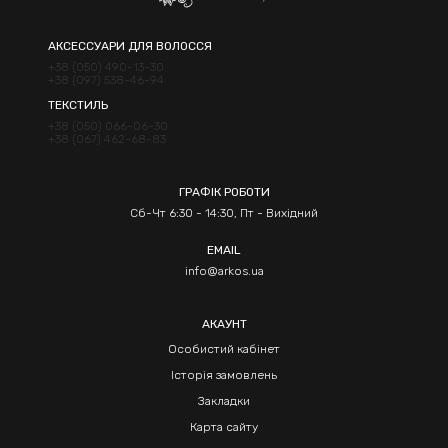
АКСЕССУАРИ ДЛЯ ВОЛОССЯ
+38 (050) 490-13-30
+38 (097) 538-46-94
ТЕКСТИЛЬ
+38 (050) 066-06-30
+38 (067) 462-68-83
ГРАФІК РОБОТИ
Сб-Чт 6:30 - 14:30, Пт - Вихідний
EMAIL
info@arkos.ua
АКАУНТ
Особистий кабінет
Історія замовлень
Закладки
Карта сайту