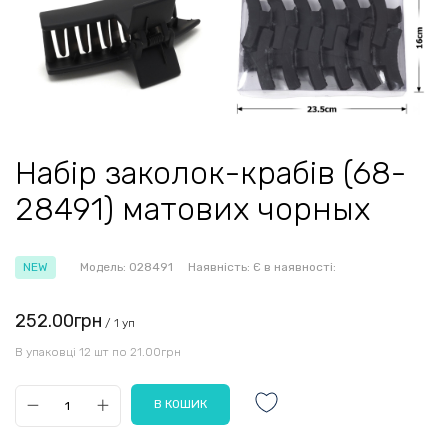
Набір заколок-крабів (68-
28491) матових чорных
NEW
Модель:
028491
Наявність:
Є в наявності:
252.00грн
/ 1 уп
В упаковці 12 шт по 21.00грн