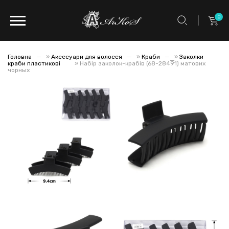
0
Головна
»
Аксесуари для волосся
»
Краби
»
Заколки
краби пластикові
»
Набір заколок-крабів (68-28491) матових
чорных