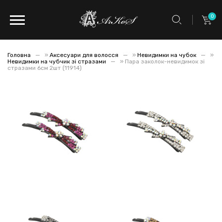
0
Головна
»
Аксесуари для волосся
»
Невидимки на чубок
»
Невидимки на чубчик зі стразами
»
Пара заколок-невидимок зі
стразами 6см 2шт (11914)