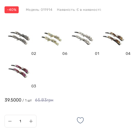
-40%
Модель:
011914
Наявність:
Є в наявності:
02
06
01
04
03
39.5000
65.83грн
/ 1 шт