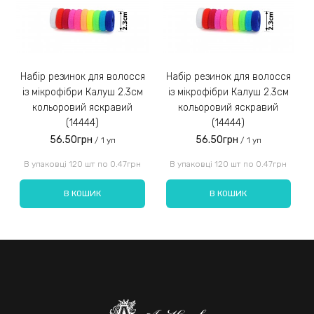
Замовлення післяплатою не надсилаємо!
3)
Набір резинок для волосся
Набір резинок для волосся
Набір ре
із мікрофібри Калуш 2.3см
із мікрофібри Калуш 2.3см
кольоровий яскравий
кольоровий яскравий
(14444)
(14444)
56.50грн
56.50грн
/ 1 уп
/ 1 уп
Введіть код, вказаний на зображенні:
В упаковці 120 шт по 0.47грн
В упаковці 120 шт по 0.47грн
В КОШИК
В КОШИК
Надіслати