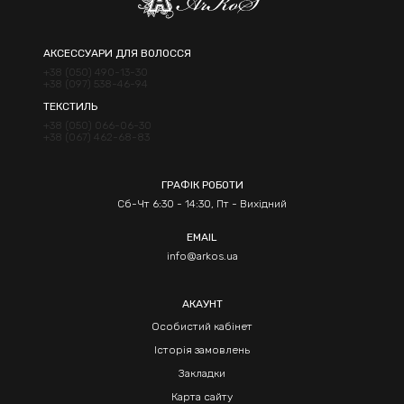
АКСЕССУАРИ ДЛЯ ВОЛОССЯ
+38 (050) 490-13-30
+38 (097) 538-46-94
ТЕКСТИЛЬ
+38 (050) 066-06-30
+38 (067) 462-68-83
ГРАФІК РОБОТИ
Сб-Чт 6:30 - 14:30, Пт - Вихідний
EMAIL
info@arkos.ua
АКАУНТ
Особистий кабінет
Історія замовлень
Закладки
Карта сайту