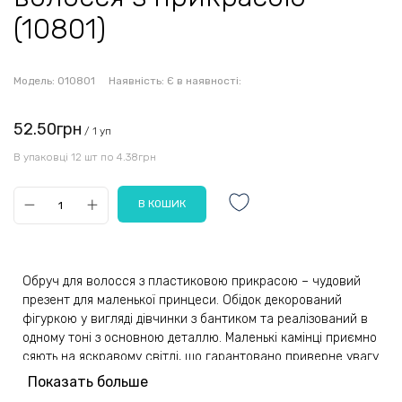
(10801)
Модель:
010801
Наявність:
Є в наявності:
52.50грн
/ 1 уп
В упаковці 12 шт по 4.38грн
Обруч для волосся з пластиковою прикрасою – чудовий
презент для маленької принцеси. Обідок декорований
фігуркою у вигляді дівчинки з бантиком та реалізований в
одному тоні з основною деталлю. Маленькі камінці приємно
сяють на яскравому світлі, що гарантовано приверне увагу
оточуючих до модниці і зробить її вигляд чарівнішим. У
Показать больше
комплекті є яскраві та темні кольори різних відтінків.