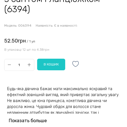
(6394)
Модель:
006394
Наявність:
Є в наявності:
52.50грн
/ 1 уп
В упаковці 12 шт по 4.38грн
Будь-яка дівчина бажає мати максимально яскравий та
ефектний зовнішній вигляд, який привертає загальну увагу.
Не важливо, це юна принцеса, кокетлива дівчина чи
доросла жінка. Чудовий обідок для волосся стане
незамінним атрибутом як звичайної зачіски, так і
особливого випадку.
Показать больше