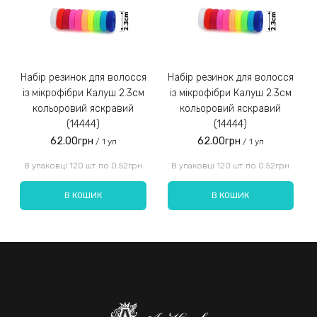
Замовлення післяплатою не надсилаємо!
3)
Набір резинок для волосся
Набір резинок для волосся
Набір ре
із мікрофібри Калуш 2.3см
із мікрофібри Калуш 2.3см
кольоровий яскравий
кольоровий яскравий
(14444)
(14444)
62.00грн
62.00грн
/ 1 уп
/ 1 уп
Введіть код, вказаний на зображенні:
В упаковці 120 шт по 0.52грн
В упаковці 120 шт по 0.52грн
В КОШИК
В КОШИК
Надіслати