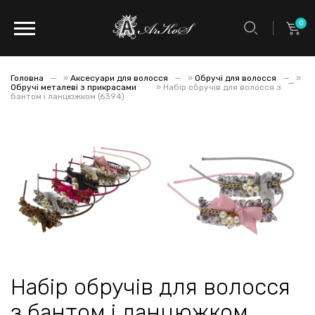
0
Головна
»
Аксесуари для волосся
»
Обручі для волосся
»
Обручі металеві з прикрасами
»
Набір обручів для волосся з
бантом і ланцюжком (6394)
Набір обручів для волосся
з бантом і ланцюжком