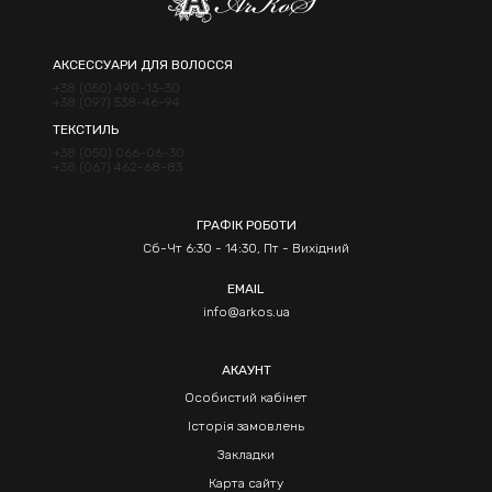
АКСЕССУАРИ ДЛЯ ВОЛОССЯ
+38 (050) 490-13-30
+38 (097) 538-46-94
ТЕКСТИЛЬ
+38 (050) 066-06-30
+38 (067) 462-68-83
ГРАФІК РОБОТИ
Сб-Чт 6:30 - 14:30, Пт - Вихідний
EMAIL
info@arkos.ua
АКАУНТ
Особистий кабінет
Історія замовлень
Закладки
Карта сайту