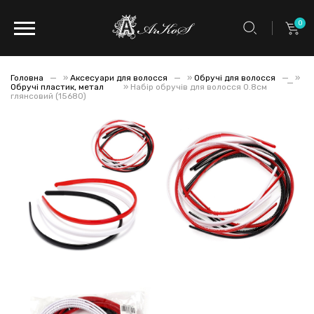
0
Головна
»
Аксесуари для волосся
»
Обручі для волосся
»
Обручі пластик, метал
»
Набір обручів для волосся 0.8см
глянсовий (15680)