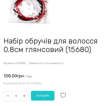
Набір обручів для волосся
0.8см глянсовий (15680)
Модель:
015680
Наявність:
Є в наявності:
138.00грн
/ 1 уп
В упаковці 12 шт по 11.50грн