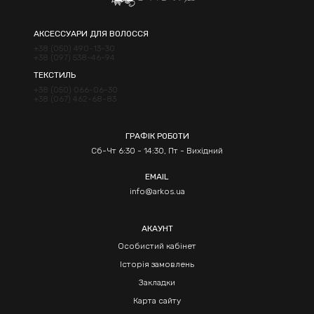
АКСЕССУАРИ ДЛЯ ВОЛОССЯ
+38 (050) 490-13-30
+38 (097) 538-46-94
ТЕКСТИЛЬ
+38 (050) 066-06-30
+38 (067) 462-68-83
ГРАФІК РОБОТИ
Сб-Чт 6:30 - 14:30, Пт - Вихідний
EMAIL
info@arkos.ua
АКАУНТ
Особистий кабінет
Історія замовлень
Закладки
Карта сайту