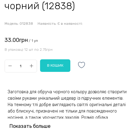
чорний (12838)
Модель:
012838
Наявність:
Є в наявності:
33.00грн
/ 1 уп
В упаковці 12 шт по 2.75грн
Заготовка для обруча чорного кольору дозволяє створити
своїми руками унікальний шедевр із підручних елементів.
На темному тлі добре виглядають світлі оригінальні деталі
або блискучі, призначені не тільки для повсякденного
носіння, а також урочистих заходів. Розмір обідка
завширшки досягає 45 міліметрів, цього розміру вистачить
Показать больше
для розміщення красивих деталей, щоб насолоджуватися
отриманими результатами.