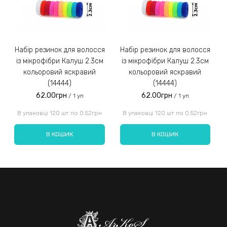
Набір резинок для волосся
Набір резинок для волосся
Набір ре
із мікрофібри Калуш 2.3см
із мікрофібри Калуш 2.3см
кольоровий яскравий
кольоровий яскравий
(14444)
(14444)
62.00грн
62.00грн
/ 1 уп
/ 1 уп
Введіть код, вказаний на зображенні:
В упаковці 120 шт по 0.52грн
В упаковці 120 шт по 0.52грн
В КОШИК
В КОШИК
Надіслати