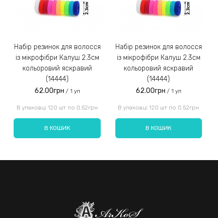
Набір резинок для волосся
Набір резинок для волосся
Набір ре
із мікрофібри Калуш 2.3см
із мікрофібри Калуш 2.3см
кольоровий яскравий
кольоровий яскравий
(14444)
(14444)
62.00грн
62.00грн
/ 1 уп
/ 1 уп
Введіть код, вказаний на зображенні:
В упаковці 120 шт по 0.52грн
В упаковці 120 шт по 0.52грн
В КОШИК
В КОШИК
Надіслати