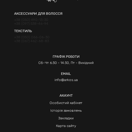
АКСЕССУАРИ ДЛЯ ВОЛОССЯ
+38 (050) 490-13-30
+38 (097) 538-46-94
ТЕКСТИЛЬ
+38 (050) 066-06-30
+38 (067) 462-68-83
ГРАФІК РОБОТИ
Сб-Чт 6:30 - 14:30, Пт - Вихідний
EMAIL
info@arkos.ua
АКАУНТ
Особистий кабінет
Історія замовлень
Закладки
Карта сайту