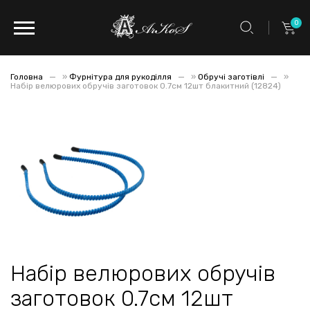
0
Головна
»
Фурнітура для рукоділля
»
Обручі заготівлі
»
Набір велюрових обручів заготовок 0.7см 12шт блакитний (12824)
Набір велюрових обручів
заготовок 0.7см 12шт