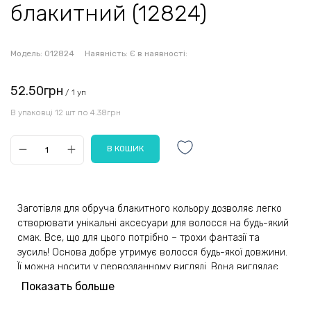
блакитний (12824)
Модель:
012824
Наявність:
Є в наявності:
52.50грн
/ 1 уп
В упаковці 12 шт по 4.38грн
Заготівля для обруча блакитного кольору дозволяє легко
створювати унікальні аксесуари для волосся на будь-який
смак. Все, що для цього потрібно – трохи фантазії та
зусиль! Основа добре утримує волосся будь-якої довжини.
Її можна носити у первозданному вигляді. Вона виглядає
стильно та презентабельно. Декорування можливе
Показать больше
стразами, бісером, бусинами, квітами, стрічками та іншими
елементами на вибір.