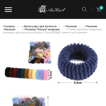
0
Головна
»
Аксесуари для волосся
»
Резинки
»
Резинки
«Калуш»
»
Резинка "Калуш" махрова
»
Набір великих махрових
резинок для волосся Калуш 5.5см (8164) темно-пастельний