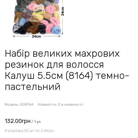
Набір великих махрових
резинок для волосся
Калуш 5.5см (8164) темно-
пастельний
Модель:
008164
Наявність:
Є в наявності:
132.00грн
/ 1 уп
В упаковці 50 шт по 2.64грн