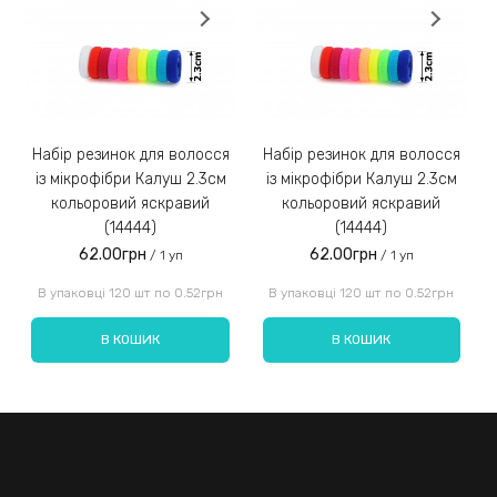
Замовлення післяплатою не надсилаємо!
3)
Набір резинок для волосся
Набір резинок для волосся
Набір ре
із мікрофібри Калуш 2.3см
із мікрофібри Калуш 2.3см
кольоровий яскравий
кольоровий яскравий
(14444)
(14444)
62.00грн
62.00грн
/ 1 уп
/ 1 уп
Введіть код, вказаний на зображенні:
В упаковці 120 шт по 0.52грн
В упаковці 120 шт по 0.52грн
В КОШИК
В КОШИК
Надіслати