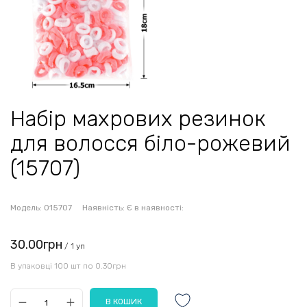
Набір махрових резинок
для волосся біло-рожевий
(15707)
Модель:
015707
Наявність:
Є в наявності:
30.00грн
/ 1 уп
В упаковці 100 шт по 0.30грн