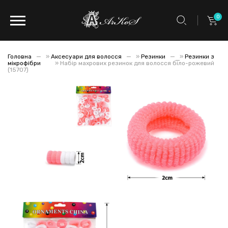
0
Головна
»
Аксесуари для волосся
»
Резинки
»
Резинки з
мікрофібри
»
Набір махрових резинок для волосся біло-рожевий
(15707)