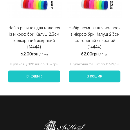
Набір резинок для волосся
Набір резинок для волосся
Набір ре
із мікрофібри Калуш 2.3см
із мікрофібри Калуш 2.3см
кольоровий яскравий
кольоровий яскравий
(14444)
(14444)
62.00грн
62.00грн
/ 1 уп
/ 1 уп
Введіть код, вказаний на зображенні:
В упаковці 120 шт по 0.52грн
В упаковці 120 шт по 0.52грн
В КОШИК
В КОШИК
Надіслати