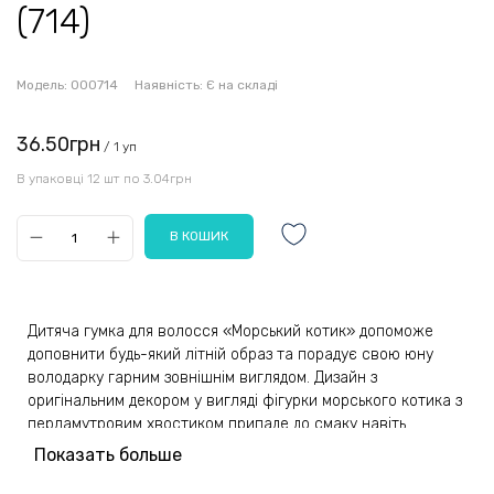
(714)
Модель:
000714
Наявність:
Є на складі
36.50грн
/ 1 уп
В упаковці 12 шт по 3.04грн
Дитяча гумка для волосся «Морський котик» допоможе
доповнити будь-який літній образ та порадує свою юну
володарку гарним зовнішнім виглядом. Дизайн з
оригінальним декором у вигляді фігурки морського котика з
перламутровим хвостиком припаде до смаку навіть
найвибагливішій принцесі.
Показать больше