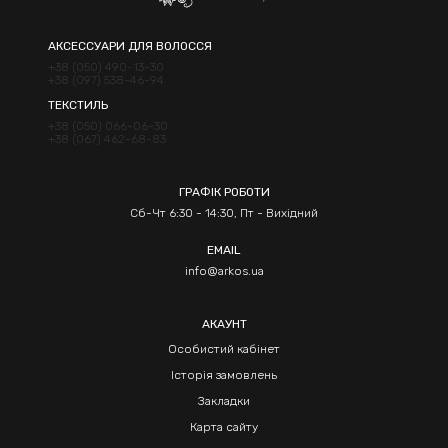
АКСЕССУАРИ ДЛЯ ВОЛОССЯ
+38 (050) 490-13-30
+38 (097) 538-46-94
ТЕКСТИЛЬ
+38 (050) 066-06-30
+38 (067) 462-68-83
ГРАФІК РОБОТИ
Сб-Чт 6:30 - 14:30, Пт - Вихідний
EMAIL
info@arkos.ua
АКАУНТ
Особистий кабінет
Історія замовлень
Закладки
Карта сайту