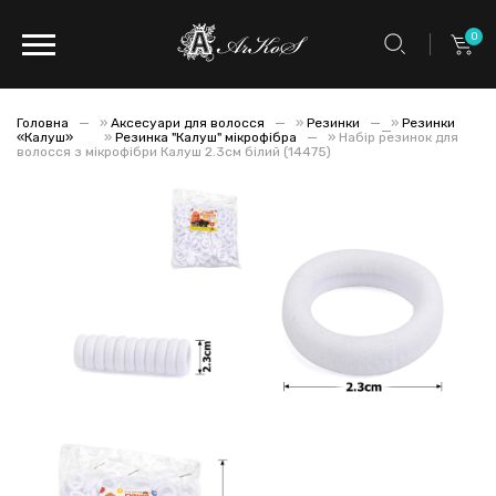
0
Головна
»
Аксесуари для волосся
»
Резинки
»
Резинки
«Калуш»
»
Резинка "Калуш" мікрофібра
»
Набір резинок для
волосся з мікрофібри Калуш 2.3см білий (14475)