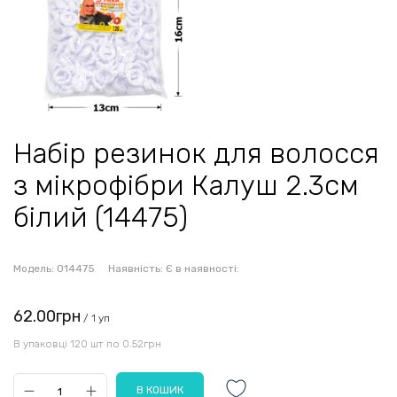
Набір резинок для волосся
з мікрофібри Калуш 2.3см
білий (14475)
Модель:
014475
Наявність:
Є в наявності:
62.00грн
/ 1 уп
В упаковці 120 шт по 0.52грн